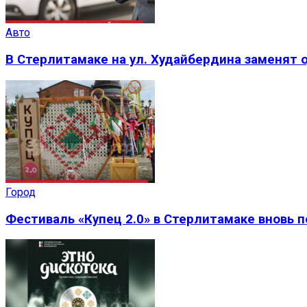
Авто
В Стерлитамаке на ул. Худайбердина заменят 
Город
Фестиваль «Купец 2.0» в Стерлитамаке вновь 