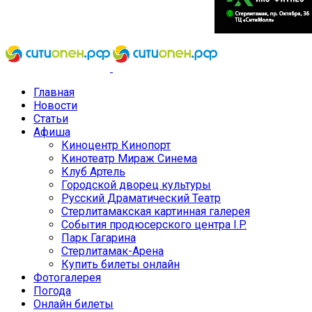
Главная
Новости
Статьи
Афиша
Киноцентр Кинопорт
Кинотеатр Мираж Синема
Клуб Артель
Городской дворец культуры
Русский Драматический Театр
Стерлитамакская картинная галерея
События продюсерского центра I.P.
Парк Гагарина
Стерлитамак-Арена
Купить билеты онлайн
Фотогалерея
Погода
Онлайн билеты