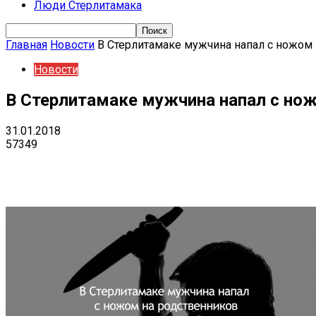
Люди Стерлитамака
Главная
Новости
В Стерлитамаке мужчина напал с ножом
Новости
В Стерлитамаке мужчина напал с но
31.01.2018
57349
Поделиться
VK
Telegram
Ema