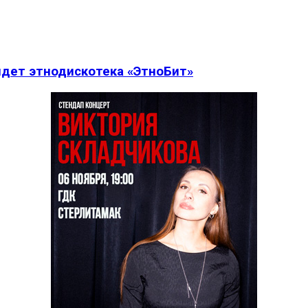
дет этнодискотека «ЭтноБит»