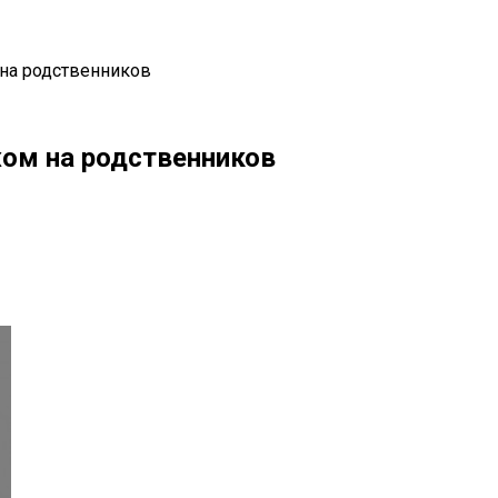
 на родственников
жом на родственников
il
Copy URL