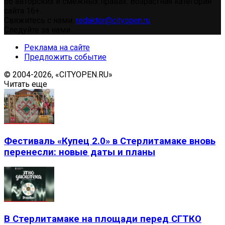
об авторских и смежных правах. Возрастная категория
сайта 16+.
Свяжитесь с нами:
redaktor@cityopen.ru
Следуйте за нами
Реклама на сайте
Предложить событие
© 2004-2026, «CITYOPEN.RU»
Читать еще
Фестиваль «Купец 2.0» в Стерлитамаке вновь
перенесли: новые даты и планы
В Стерлитамаке на площади перед СГТКО