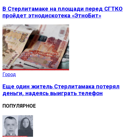
В Стерлитамаке на площади перед СГТКО
пройдет этнодискотека «ЭтноБит»
Город
Еще один житель Стерлитамака потерял
деньги, надеясь выиграть телефон
ПОПУЛЯРНОЕ