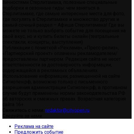
личностями Стерлитамака, полезные специальные
подборки и сезонные гиды: чем заняться в
Стерлитамаке, где самые интересные места для фото,
где погулять в Стерлитамаке и множество других и
самый сочный раздел – Афиша Стерлитамака! Где вы
можете не только выбрать событие для посещения на
свой вкус, но и купить билеты онлайн (театральные
спектакли, концерты, выступления)
Публикации с пометкой «Реклама», «Пресс-релиз»,
«Партнерский проект» оплачены рекламодателем/
предоставлены партнером. Редакция сайта не несет
ответственности за достоверность информации,
содержащейся в рекламных объявлениях.
Использование информации, размещенной на сайте
Ситиопен.рф, возможно только с письменного
разрешения администрации Ситиопен.рф, в противном
случае будут применены нормы законодательства РФ
об авторских и смежных правах. Возрастная категория
сайта 16+.
Свяжитесь с нами:
redaktor@cityopen.ru
Следуйте за нами
Реклама на сайте
Предложить событие