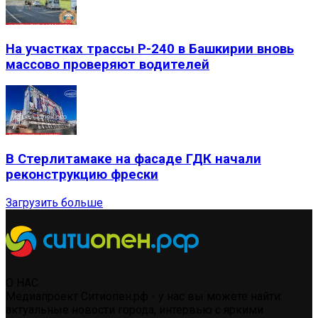
На участках трассы Р-240 в Башкирии вновь
массово проверяют водителей
В Стерлитамаке на фасаде ГДК начали
реконструкцию фрески
Загрузить больше
О НАС
Медиапроект Ситиопен.рф - у нас вы можете найти:
актуальные новости города, интервью с яркими