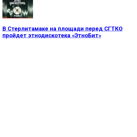
В Стерлитамаке на площади перед СГТКО
пройдет этнодискотека «ЭтноБит»