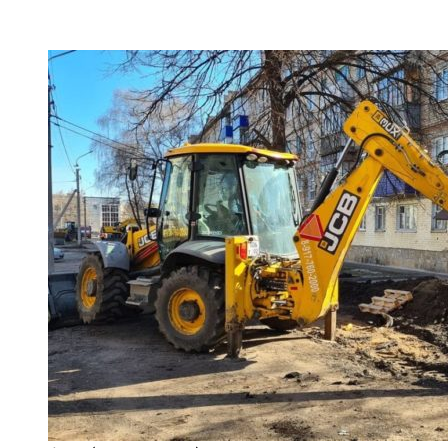
VK
Telegram
Email
Copy URL