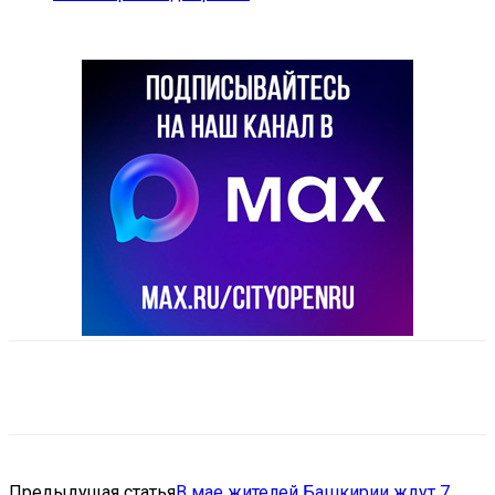
VK
Telegram
Email
Copy URL
Предыдущая статья
В мае жителей Башкирии ждут 7