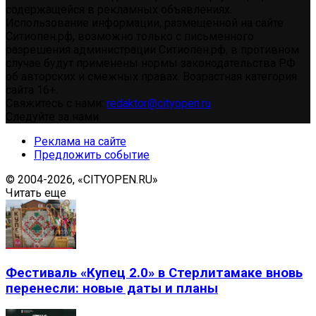
содержащейся в рекламных объявлениях.
Использование информации, размещенной на сайте
Ситиопен.рф, возможно только с письменного
разрешения администрации Ситиопен.рф, в противном
случае будут применены нормы законодательства РФ
об авторских и смежных правах. Возрастная категория
сайта 16+.
Свяжитесь с нами:
redaktor@cityopen.ru
Следуйте за нами
Реклама на сайте
Предложить событие
© 2004-2026, «CITYOPEN.RU»
Читать еще
Фестиваль «Купец 2.0» в Стерлитамаке вновь
перенесли: новые даты и планы