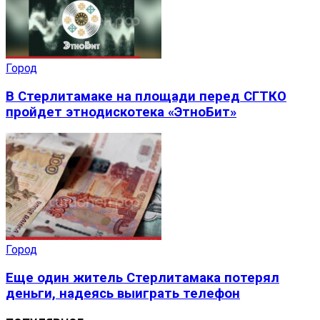
Город
В Стерлитамаке на площади перед СГТКО
пройдет этнодискотека «ЭтноБит»
Город
Еще один житель Стерлитамака потерял
деньги, надеясь выиграть телефон