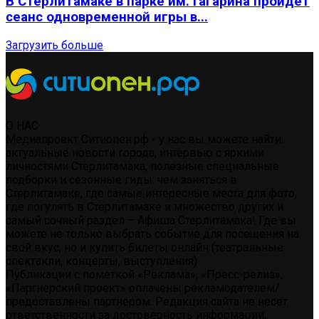
В Стерлитамаке в парке им. Гагарина пройдет
сеанс одновременной игры в...
Загрузить больше
О НАС
Медиапроект Ситиопен.рф - у нас вы можете найти:
актуальные новости города, интервью с яркими
личностями Стерлитамака, полезные специальные
подборки и сезонные гиды: чем заняться в
Стерлитамаке, где самые интересные места для фото,
где погулять в Стерлитамаке и множество других и
самый сочный раздел – Афиша Стерлитамака! Где вы
можете не только выбрать событие для посещения на
свой вкус, но и купить билеты онлайн (театральные
спектакли, концерты, выступления)
Публикации с пометкой «Реклама», «Пресс-релиз»,
«Партнерский проект» оплачены рекламодателем/
предоставлены партнером. Редакция сайта не несет
ответственности за достоверность информации,