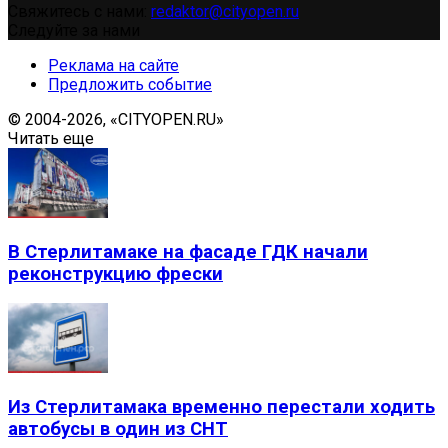
Свяжитесь с нами:
redaktor@cityopen.ru
Следуйте за нами
Реклама на сайте
Предложить событие
© 2004-2026, «CITYOPEN.RU»
Читать еще
В Стерлитамаке на фасаде ГДК начали
реконструкцию фрески
Из Стерлитамака временно перестали ходить
автобусы в один из СНТ