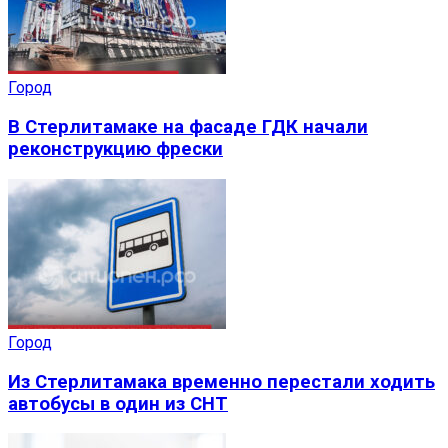
Город
В Стерлитамаке на фасаде ГДК начали
реконструкцию фрески
Город
Из Стерлитамака временно перестали ходить
автобусы в один из СНТ