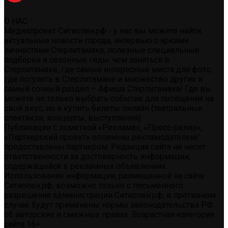
О НАС
Медиапроект Ситиопен.рф - у нас вы можете найти:
актуальные новости города, интервью с яркими
личностями Стерлитамака, полезные специальные
подборки и сезонные гиды: чем заняться в
Стерлитамаке, где самые интересные места для фото,
где погулять в Стерлитамаке и множество других и
самый сочный раздел – Афиша Стерлитамака! Где вы
можете не только выбрать событие для посещения на
свой вкус, но и купить билеты онлайн (театральные
спектакли, концерты, выступления)
Публикации с пометкой «Реклама», «Пресс-релиз»,
«Партнерский проект» оплачены рекламодателем/
предоставлены партнером. Редакция сайта не несет
ответственности за достоверность информации,
содержащейся в рекламных объявлениях.
Использование информации, размещенной на сайте
Ситиопен.рф, возможно только с письменного
разрешения администрации Ситиопен.рф, в противном
случае будут применены нормы законодательства РФ
об авторских и смежных правах. Возрастная категория
сайта 16+.