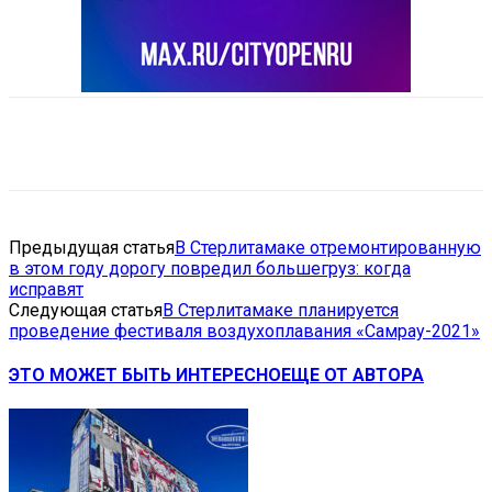
VK
Telegram
Email
Copy URL
Предыдущая статья
В Стерлитамаке отремонтированную
в этом году дорогу повредил большегруз: когда
исправят
Следующая статья
В Стерлитамаке планируется
проведение фестиваля воздухоплавания «Самрау-2021»
ЭТО МОЖЕТ БЫТЬ ИНТЕРЕСНО
ЕЩЕ ОТ АВТОРА