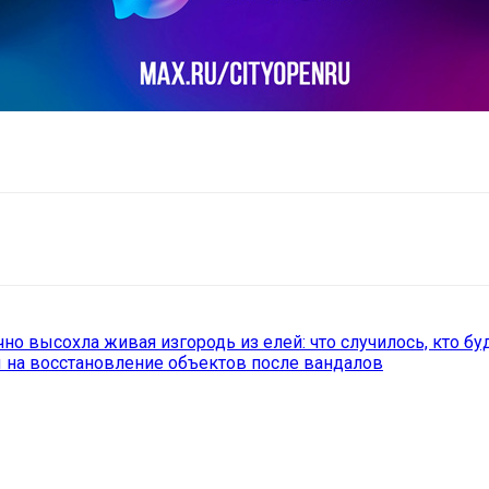
il
Copy URL
но высохла живая изгородь из елей: что случилось, кто бу
ы на восстановление объектов после вандалов