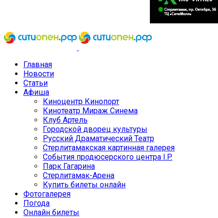
Главная
Новости
Статьи
Афиша
Киноцентр Кинопорт
Кинотеатр Мираж Синема
Клуб Артель
Городской дворец культуры
Русский Драматический Театр
Стерлитамакская картинная галерея
События продюсерского центра I.P.
Парк Гагарина
Стерлитамак-Арена
Купить билеты онлайн
Фотогалерея
Погода
Онлайн билеты