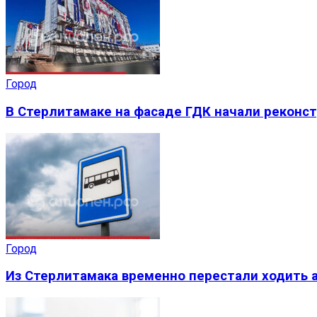
Город
В Стерлитамаке на фасаде ГДК начали реконс
Город
Из Стерлитамака временно перестали ходить а