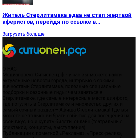
Житель Стерлитамака едва не стал жертвой
аферистов, перейдя по ссылке в...
Загрузить больше
О НАС
Медиапроект Ситиопен.рф - у нас вы можете найти:
актуальные новости города, интервью с яркими
личностями Стерлитамака, полезные специальные
подборки и сезонные гиды: чем заняться в
Стерлитамаке, где самые интересные места для фото,
где погулять в Стерлитамаке и множество других и
самый сочный раздел – Афиша Стерлитамака! Где вы
можете не только выбрать событие для посещения на
свой вкус, но и купить билеты онлайн (театральные
спектакли, концерты, выступления)
Публикации с пометкой «Реклама», «Пресс-релиз»,