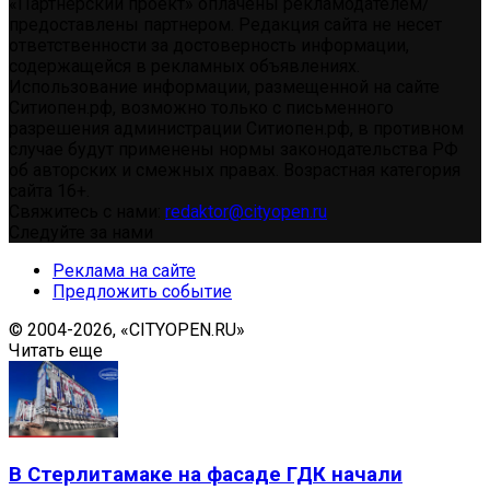
«Партнерский проект» оплачены рекламодателем/
предоставлены партнером. Редакция сайта не несет
ответственности за достоверность информации,
содержащейся в рекламных объявлениях.
Использование информации, размещенной на сайте
Ситиопен.рф, возможно только с письменного
разрешения администрации Ситиопен.рф, в противном
случае будут применены нормы законодательства РФ
об авторских и смежных правах. Возрастная категория
сайта 16+.
Свяжитесь с нами:
redaktor@cityopen.ru
Следуйте за нами
Реклама на сайте
Предложить событие
© 2004-2026, «CITYOPEN.RU»
Читать еще
В Стерлитамаке на фасаде ГДК начали