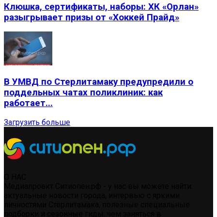
Клюшка, сертификаты, наборы: ХК «Орлан»
разыгрывает призы от «Хоккей Прайд»
В УМВД по Стерлитамаку предупредили о
поддельных чатах поликлиник: как
работает...
Загрузить больше
О НАС
Медиапроект Ситиопен.рф - у нас вы можете найти:
актуальные новости города, интервью с яркими
личностями Стерлитамака, полезные специальные
подборки и сезонные гиды: чем заняться в