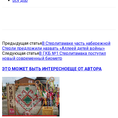
рсу дор
VK
Telegram
Email
Copy URL
Предыдущая статья
В Стерлитамаке часть набережной
Стерли предложили назвать «Аллеей детей войны»
Следующая статья
В ГКБ №1 Стерлитамака поступил
новый современный биометр
ЭТО МОЖЕТ БЫТЬ ИНТЕРЕСНО
ЕЩЕ ОТ АВТОРА