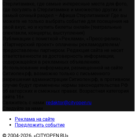
Стерлитамаке, где самые интересные места для фото,
где погулять в Стерлитамаке и множество других и
самый сочный раздел – Афиша Стерлитамака! Где вы
можете не только выбрать событие для посещения на
свой вкус, но и купить билеты онлайн (театральные
спектакли, концерты, выступления)
Публикации с пометкой «Реклама», «Пресс-релиз»,
«Партнерский проект» оплачены рекламодателем/
предоставлены партнером. Редакция сайта не несет
ответственности за достоверность информации,
содержащейся в рекламных объявлениях.
Использование информации, размещенной на сайте
Ситиопен.рф, возможно только с письменного
разрешения администрации Ситиопен.рф, в противном
случае будут применены нормы законодательства РФ
об авторских и смежных правах. Возрастная категория
сайта 16+.
Свяжитесь с нами:
redaktor@cityopen.ru
Следуйте за нами
Реклама на сайте
Предложить событие
© 2004-2026, «CITYOPEN.RU»