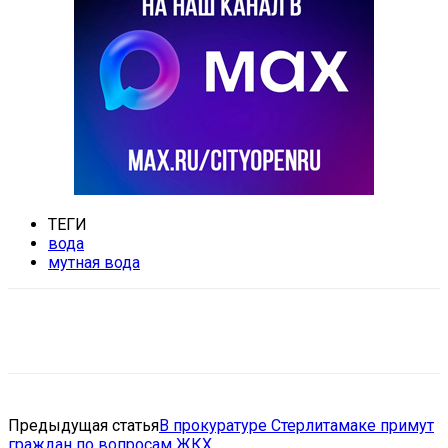
ТЕГИ
вода
мутная вода
VK
Telegram
Email
Copy URL
Предыдущая статья
В прокуратуре Стерлитамаке примут
граждан по вопросам ЖКХ