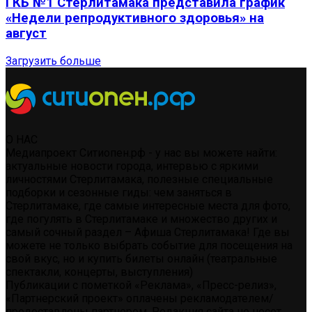
ГКБ №1 Стерлитамака представила график
«Недели репродуктивного здоровья» на
август
Загрузить больше
О НАС
Медиапроект Ситиопен.рф - у нас вы можете найти:
актуальные новости города, интервью с яркими
личностями Стерлитамака, полезные специальные
подборки и сезонные гиды: чем заняться в
Стерлитамаке, где самые интересные места для фото,
где погулять в Стерлитамаке и множество других и
самый сочный раздел – Афиша Стерлитамака! Где вы
можете не только выбрать событие для посещения на
свой вкус, но и купить билеты онлайн (театральные
спектакли, концерты, выступления)
Публикации с пометкой «Реклама», «Пресс-релиз»,
«Партнерский проект» оплачены рекламодателем/
предоставлены партнером. Редакция сайта не несет