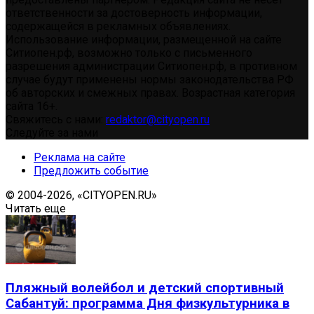
ответственности за достоверность информации,
содержащейся в рекламных объявлениях.
Использование информации, размещенной на сайте
Ситиопен.рф, возможно только с письменного
разрешения администрации Ситиопен.рф, в противном
случае будут применены нормы законодательства РФ
об авторских и смежных правах. Возрастная категория
сайта 16+.
Свяжитесь с нами:
redaktor@cityopen.ru
Следуйте за нами
Реклама на сайте
Предложить событие
© 2004-2026, «CITYOPEN.RU»
Читать еще
Пляжный волейбол и детский спортивный
Сабантуй: программа Дня физкультурника в