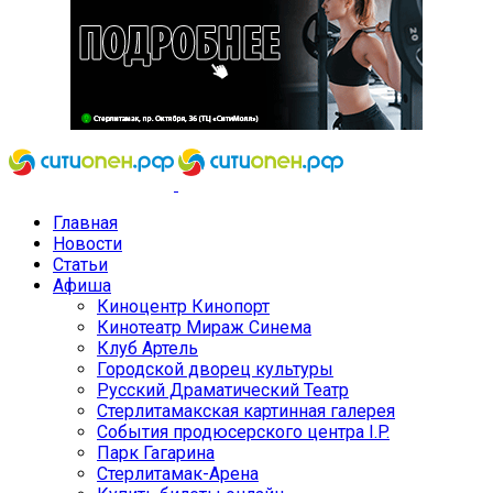
Главная
Новости
Статьи
Афиша
Киноцентр Кинопорт
Кинотеатр Мираж Синема
Клуб Артель
Городской дворец культуры
Русский Драматический Театр
Стерлитамакская картинная галерея
События продюсерского центра I.P.
Парк Гагарина
Стерлитамак-Арена