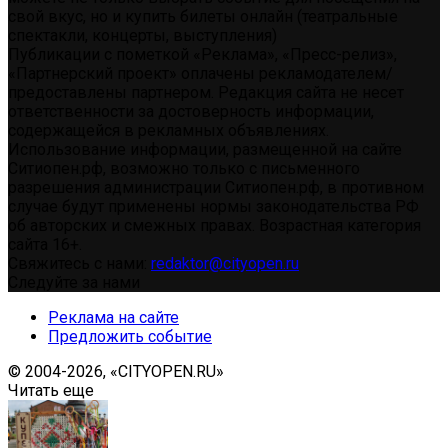
свой вкус, но и купить билеты онлайн (театральные
спектакли, концерты, выступления)
Публикации с пометкой «Реклама», «Пресс-релиз»,
«Партнерский проект» оплачены рекламодателем/
предоставлены партнером. Редакция сайта не несет
ответственности за достоверность информации,
содержащейся в рекламных объявлениях.
Использование информации, размещенной на сайте
Ситиопен.рф, возможно только с письменного
разрешения администрации Ситиопен.рф, в противном
случае будут применены нормы законодательства РФ
об авторских и смежных правах. Возрастная категория
сайта 16+.
Свяжитесь с нами:
redaktor@cityopen.ru
Следуйте за нами
Реклама на сайте
Предложить событие
© 2004-2026, «CITYOPEN.RU»
Читать еще