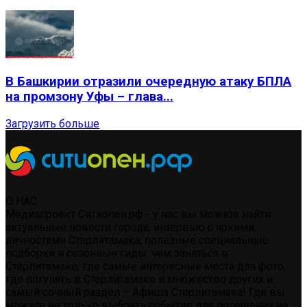
В Башкирии отразили очередную атаку БПЛА
на промзону Уфы – глава...
Загрузить больше
О НАС
Медиапроект Ситиопен.рф - у нас вы можете найти:
актуальные новости города, интервью с яркими
личностями Стерлитамака, полезные специальные
подборки и сезонные гиды: чем заняться в
Стерлитамаке, где самые интересные места для фото,
где погулять в Стерлитамаке и множество других и
самый сочный раздел – Афиша Стерлитамака! Где вы
можете не только выбрать событие для посещения на