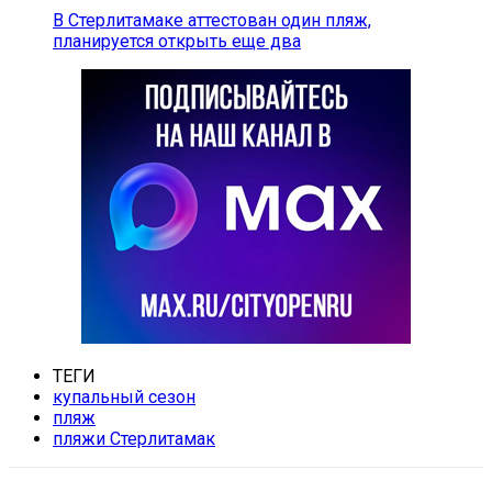
В Стерлитамаке аттестован один пляж,
планируется открыть еще два
ТЕГИ
купальный сезон
пляж
пляжи Стерлитамак