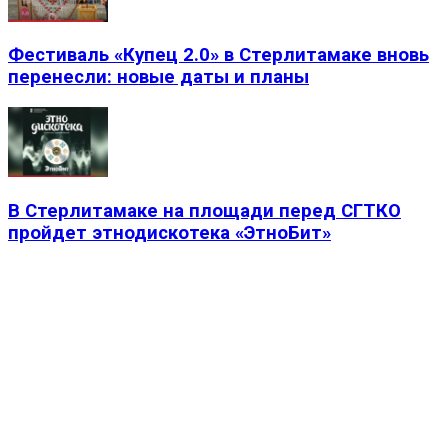
Фестиваль «Купец 2.0» в Стерлитамаке вновь
перенесли: новые даты и планы
В Стерлитамаке на площади перед СГТКО
пройдет этнодискотека «ЭтноБит»