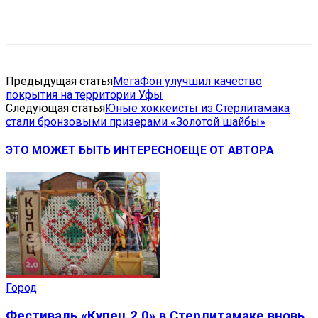
VK
Telegram
Email
Copy URL
Предыдущая статья
МегаФон улучшил качество
покрытия на территории Уфы
Следующая статья
Юные хоккеисты из Стерлитамака
стали бронзовыми призерами «Золотой шайбы»
ЭТО МОЖЕТ БЫТЬ ИНТЕРЕСНО
ЕЩЕ ОТ АВТОРА
Город
Фестиваль «Купец 2.0» в Стерлитамаке вновь