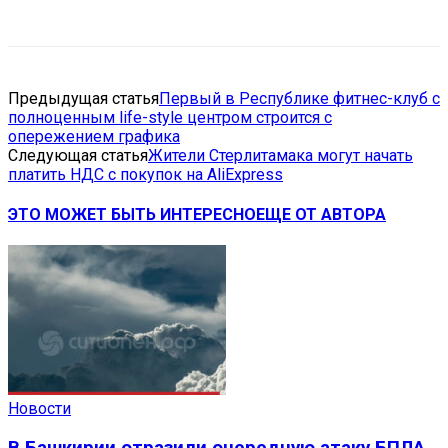
VK
Telegram
Email
Copy URL
Предыдущая статья
Первый в Республике фитнес-клуб с
полноценным life-style центром строится с
опережением графика
Следующая статья
Жители Стерлитамака могут начать
платить НДС с покупок на AliExpress
ЭТО МОЖЕТ БЫТЬ ИНТЕРЕСНО
ЕЩЕ ОТ АВТОРА
Новости