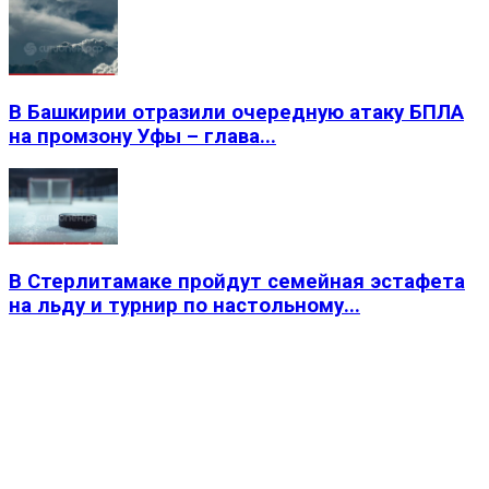
В Башкирии отразили очередную атаку БПЛА
на промзону Уфы – глава...
В Стерлитамаке пройдут семейная эстафета
на льду и турнир по настольному...