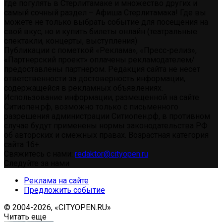
где погулять в Стерлитамаке и множество других и
самый сочный раздел – Афиша Стерлитамака! Где вы
можете не только выбрать событие для посещения на
свой вкус, но и купить билеты онлайн (театральные
спектакли, концерты, выступления)
Публикации с пометкой «Реклама», «Пресс-релиз»,
«Партнерский проект» оплачены рекламодателем/
предоставлены партнером. Редакция сайта не несет
ответственности за достоверность информации,
содержащейся в рекламных объявлениях.
Использование информации, размещенной на сайте
Ситиопен.рф, возможно только с письменного
разрешения администрации Ситиопен.рф, в противном
случае будут применены нормы законодательства РФ
об авторских и смежных правах. Возрастная категория
сайта 16+.
Свяжитесь с нами:
redaktor@cityopen.ru
Следуйте за нами
Реклама на сайте
Предложить событие
© 2004-2026, «CITYOPEN.RU»
Читать еще