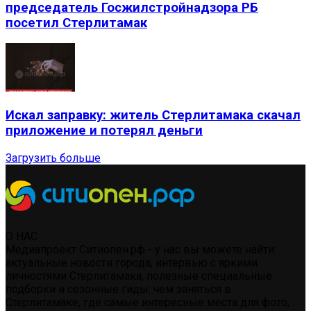
председатель Госжилстройнадзора РБ
посетил Стерлитамак
Искал заправку: житель Стерлитамака скачал
приложение и потерял деньги
Загрузить больше
О НАС
Медиапроект Ситиопен.рф - у нас вы можете найти:
актуальные новости города, интервью с яркими
личностями Стерлитамака, полезные специальные
подборки и сезонные гиды: чем заняться в
Стерлитамаке, где самые интересные места для фото,