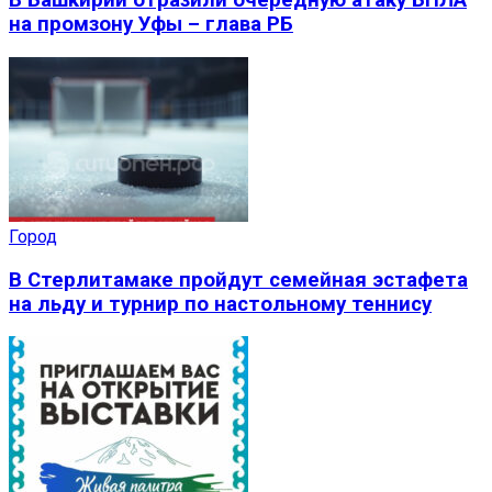
В Башкирии отразили очередную атаку БПЛА
на промзону Уфы – глава РБ
Город
В Стерлитамаке пройдут семейная эстафета
на льду и турнир по настольному теннису