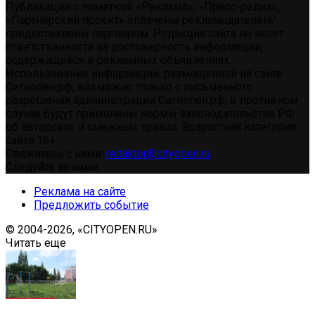
Публикации с пометкой «Реклама», «Пресс-релиз»,
«Партнерский проект» оплачены рекламодателем/
предоставлены партнером. Редакция сайта не несет
ответственности за достоверность информации,
содержащейся в рекламных объявлениях.
Использование информации, размещенной на сайте
Ситиопен.рф, возможно только с письменного
разрешения администрации Ситиопен.рф, в противном
случае будут применены нормы законодательства РФ
об авторских и смежных правах. Возрастная категория
сайта 16+.
Свяжитесь с нами:
redaktor@cityopen.ru
Следуйте за нами
Реклама на сайте
Предложить событие
© 2004-2026, «CITYOPEN.RU»
Читать еще