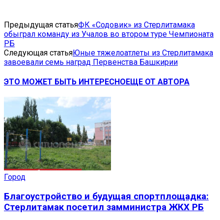
Предыдущая статья
ФК «Содовик» из Стерлитамака
обыграл команду из Учалов во втором туре Чемпионата
РБ
Следующая статья
Юные тяжелоатлеты из Стерлитамака
завоевали семь наград Первенства Башкирии
ЭТО МОЖЕТ БЫТЬ ИНТЕРЕСНО
ЕЩЕ ОТ АВТОРА
Город
Благоустройство и будущая спортплощадка:
Стерлитамак посетил замминистра ЖКХ РБ