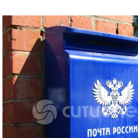
VK
Telegram
Email
Copy URL