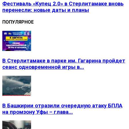
Фестиваль «Купец 2.0» в Стерлитамаке вновь
перенесли: новые даты и планы
ПОПУЛЯРНОЕ
В Стерлитамаке в парке им. Гагарина пройдет
сеанс одновременной игры в...
В Башкирии отразили очередную атаку БПЛА
на промзону Уфы – глава...