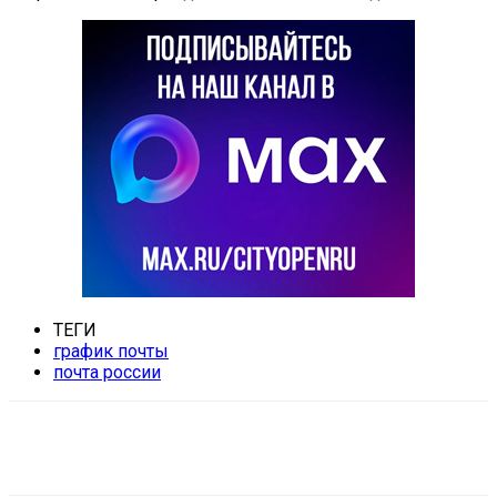
ТЕГИ
график почты
почта россии
VK
Telegram
Email
Copy URL