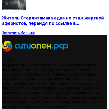
Житель Стерлитамака едва не стал жертвой
аферистов, перейдя по ссылке в...
Загрузить больше
О НАС
Медиапроект Ситиопен.рф - у нас вы можете найти:
актуальные новости города, интервью с яркими
личностями Стерлитамака, полезные специальные
подборки и сезонные гиды: чем заняться в
Стерлитамаке, где самые интересные места для фото,
где погулять в Стерлитамаке и множество других и
самый сочный раздел – Афиша Стерлитамака! Где вы
можете не только выбрать событие для посещения на
свой вкус, но и купить билеты онлайн (театральные
спектакли, концерты, выступления)