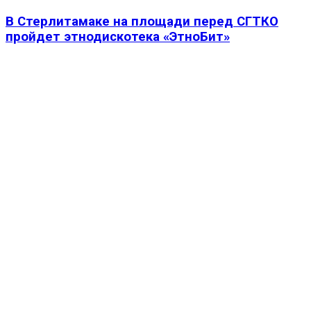
В Стерлитамаке на площади перед СГТКО
пройдет этнодискотека «ЭтноБит»