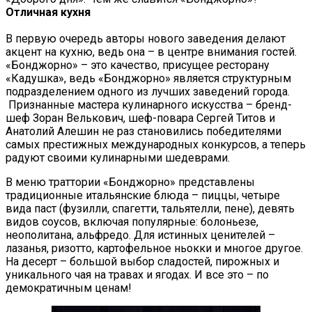
Отличная кухня
В первую очередь авторы нового заведения делают
акцент на кухню, ведь она – в центре внимания гостей.
«Бонджорно» – это качество, присущее ресторану
«Кадушка», ведь «Бонджорно» является структурным
подразделением одного из лучших заведений города.
Признанные мастера кулинарного искусства – бренд-
шеф Зоран Велькович, шеф-повара Сергей Титов и
Анатолий Алешин не раз становились победителями
самых престижных международных конкурсов, а теперь
радуют своими кулинарными шедеврами.
В меню траттории «Бонджорно» представлены
традиционные итальянские блюда – пиццы, четыре
вида паст (фузилли, спагетти, тальятелли, пене), девять
видов соусов, включая популярные: болоньезе,
неополитана, альфредо. Для истинных ценителей –
лазанья, ризотто, картофельное ньокки и многое другое.
На десерт – большой выбор сладостей, пирожных и
уникального чая на травах и ягодах. И все это – по
демократичным ценам!