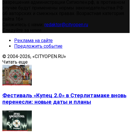
разрешения администрации Ситиопен.рф, в противном
случае будут применены нормы законодательства РФ
об авторских и смежных правах. Возрастная категория
сайта 16+.
Свяжитесь с нами:
redaktor@cityopen.ru
Следуйте за нами
Реклама на сайте
Предложить событие
© 2004-2026, «CITYOPEN.RU»
Читать еще
Фестиваль «Купец 2.0» в Стерлитамаке вновь
перенесли: новые даты и планы