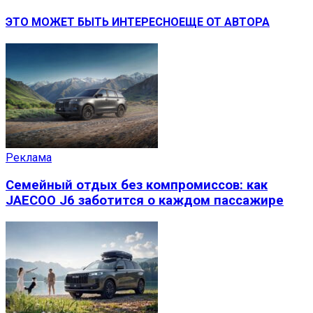
ЭТО МОЖЕТ БЫТЬ ИНТЕРЕСНО
ЕЩЕ ОТ АВТОРА
Реклама
Семейный отдых без компромиссов: как
JAECOO J6 заботится о каждом пассажире