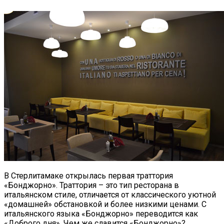
В Стерлитамаке открылась первая траттория
«Бонджорно». Траттория – это тип ресторана в
итальянском стиле, отличается от классического уютной
«домашней» обстановкой и более низкими ценами. С
итальянского языка «Бонджорно» переводится как
«Доброго дня». Чем же славится «Бонджорно»?