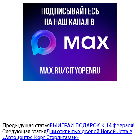
VK
Telegram
Email
Copy URL
Предыдущая статья
ВЫИГРАЙ ПОДАРОК К 14 февраля!
Следующая статья
Дни открытых дверей Новой Jetta в
«Автоцентре Керг Стерлитамак»