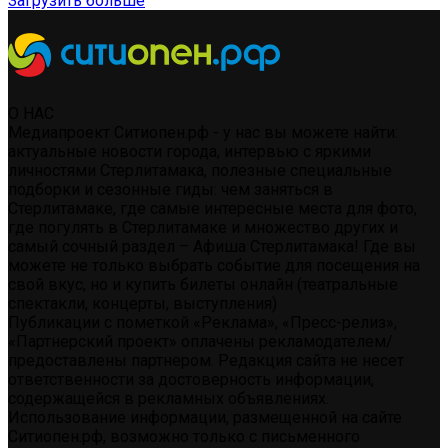
Загрузить больше
О НАС
Медиапроект Ситиопен.рф - у нас вы можете найти:
актуальные новости города, интервью с яркими
личностями Стерлитамака, полезные специальные
подборки и сезонные гиды: чем заняться в
Стерлитамаке, где самые интересные места для фото,
где погулять в Стерлитамаке и множество других и
самый сочный раздел – Афиша Стерлитамака! Где вы
можете не только выбрать событие для посещения на
свой вкус, но и купить билеты онлайн (театральные
спектакли, концерты, выступления)
Публикации с пометкой «Реклама», «Пресс-релиз»,
«Партнерский проект» оплачены рекламодателем/
предоставлены партнером. Редакция сайта не несет
ответственности за достоверность информации,
содержащейся в рекламных объявлениях.
Использование информации, размещенной на сайте
Ситиопен.рф, возможно только с письменного