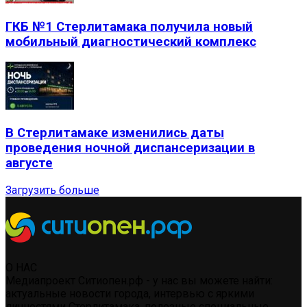
ГКБ №1 Стерлитамака получила новый
мобильный диагностический комплекс
В Стерлитамаке изменились даты
проведения ночной диспансеризации в
августе
Загрузить больше
О НАС
Медиапроект Ситиопен.рф - у нас вы можете найти:
актуальные новости города, интервью с яркими
личностями Стерлитамака, полезные специальные