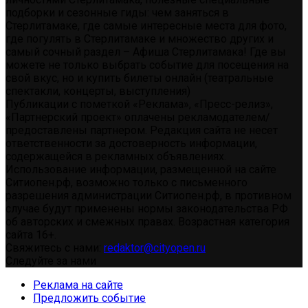
подборки и сезонные гиды: чем заняться в
Стерлитамаке, где самые интересные места для фото,
где погулять в Стерлитамаке и множество других и
самый сочный раздел – Афиша Стерлитамака! Где вы
можете не только выбрать событие для посещения на
свой вкус, но и купить билеты онлайн (театральные
спектакли, концерты, выступления)
Публикации с пометкой «Реклама», «Пресс-релиз»,
«Партнерский проект» оплачены рекламодателем/
предоставлены партнером. Редакция сайта не несет
ответственности за достоверность информации,
содержащейся в рекламных объявлениях.
Использование информации, размещенной на сайте
Ситиопен.рф, возможно только с письменного
разрешения администрации Ситиопен.рф, в противном
случае будут применены нормы законодательства РФ
об авторских и смежных правах. Возрастная категория
сайта 16+.
Свяжитесь с нами:
redaktor@cityopen.ru
Следуйте за нами
Реклама на сайте
Предложить событие