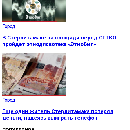
Город
В Стерлитамаке на площади перед СГТКО
пройдет этнодискотека «ЭтноБит»
Город
Еще один житель Стерлитамака потерял
деньги, надеясь выиграть телефон
ПОПУЛЯРНОЕ