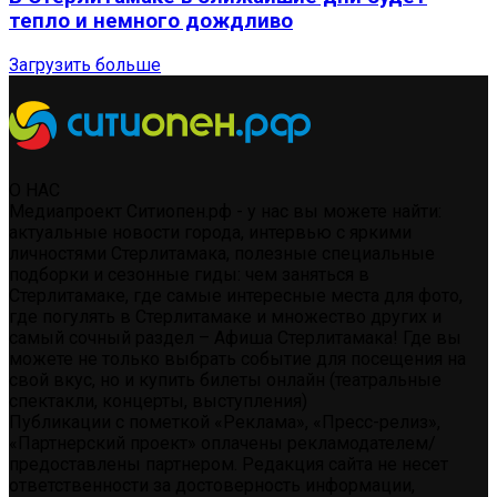
тепло и немного дождливо
Загрузить больше
О НАС
Медиапроект Ситиопен.рф - у нас вы можете найти:
актуальные новости города, интервью с яркими
личностями Стерлитамака, полезные специальные
подборки и сезонные гиды: чем заняться в
Стерлитамаке, где самые интересные места для фото,
где погулять в Стерлитамаке и множество других и
самый сочный раздел – Афиша Стерлитамака! Где вы
можете не только выбрать событие для посещения на
свой вкус, но и купить билеты онлайн (театральные
спектакли, концерты, выступления)
Публикации с пометкой «Реклама», «Пресс-релиз»,
«Партнерский проект» оплачены рекламодателем/
предоставлены партнером. Редакция сайта не несет
ответственности за достоверность информации,