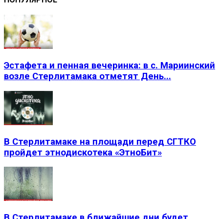
Эстафета и пенная вечеринка: в с. Мариинский
возле Стерлитамака отметят День...
В Стерлитамаке на площади перед СГТКО
пройдет этнодискотека «ЭтноБит»
В Стерлитамаке в ближайшие дни будет