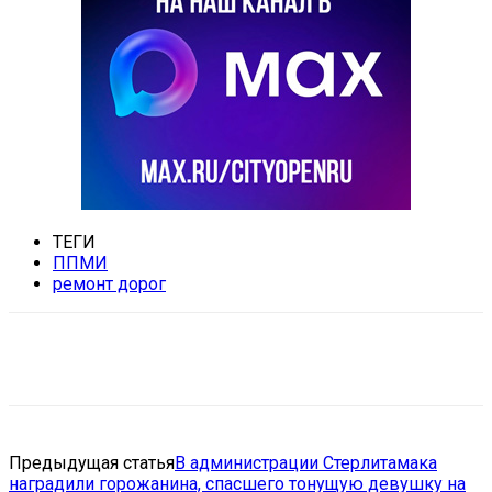
ТЕГИ
ППМИ
ремонт дорог
VK
Telegram
Email
Copy URL
Предыдущая статья
В администрации Стерлитамака
наградили горожанина, спасшего тонущую девушку на