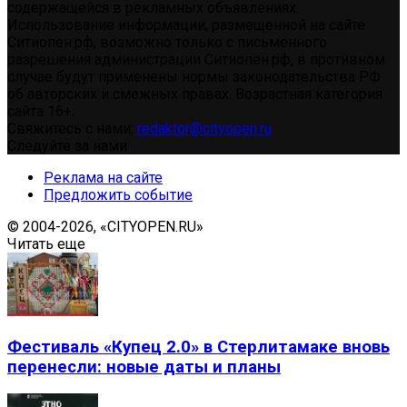
содержащейся в рекламных объявлениях.
Использование информации, размещенной на сайте
Ситиопен.рф, возможно только с письменного
разрешения администрации Ситиопен.рф, в противном
случае будут применены нормы законодательства РФ
об авторских и смежных правах. Возрастная категория
сайта 16+.
Свяжитесь с нами:
redaktor@cityopen.ru
Следуйте за нами
Реклама на сайте
Предложить событие
© 2004-2026, «CITYOPEN.RU»
Читать еще
Фестиваль «Купец 2.0» в Стерлитамаке вновь
перенесли: новые даты и планы