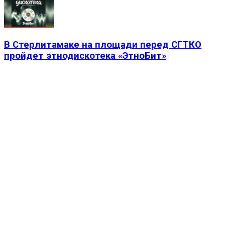
В Стерлитамаке на площади перед СГТКО
пройдет этнодискотека «ЭтноБит»