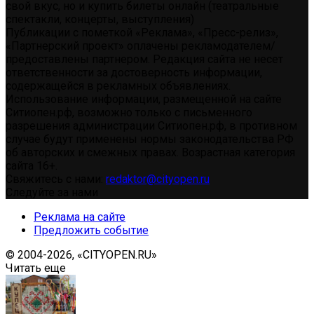
свой вкус, но и купить билеты онлайн (театральные
спектакли, концерты, выступления)
Публикации с пометкой «Реклама», «Пресс-релиз»,
«Партнерский проект» оплачены рекламодателем/
предоставлены партнером. Редакция сайта не несет
ответственности за достоверность информации,
содержащейся в рекламных объявлениях.
Использование информации, размещенной на сайте
Ситиопен.рф, возможно только с письменного
разрешения администрации Ситиопен.рф, в противном
случае будут применены нормы законодательства РФ
об авторских и смежных правах. Возрастная категория
сайта 16+.
Свяжитесь с нами:
redaktor@cityopen.ru
Следуйте за нами
Реклама на сайте
Предложить событие
© 2004-2026, «CITYOPEN.RU»
Читать еще