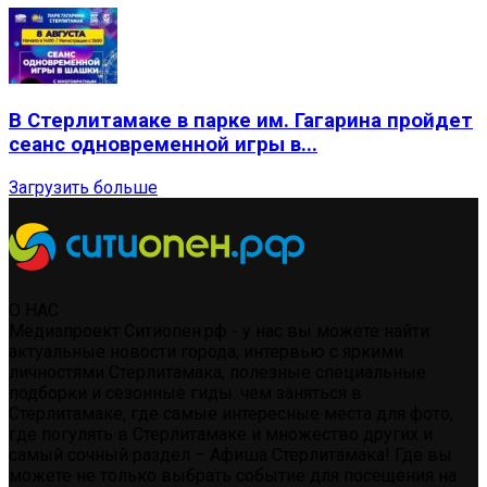
В Стерлитамаке в парке им. Гагарина пройдет
сеанс одновременной игры в...
Загрузить больше
О НАС
Медиапроект Ситиопен.рф - у нас вы можете найти:
актуальные новости города, интервью с яркими
личностями Стерлитамака, полезные специальные
подборки и сезонные гиды: чем заняться в
Стерлитамаке, где самые интересные места для фото,
где погулять в Стерлитамаке и множество других и
самый сочный раздел – Афиша Стерлитамака! Где вы
можете не только выбрать событие для посещения на