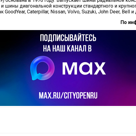
л») основана в 1976 году. Выпускает шины радиальной кон
ы и шины диагональной конструкции стандартного и крупн
dYear, Caterpillar, Nissan, Volvo, Suzuki, John Deer, Bell и 
По ин
il
Copy URL