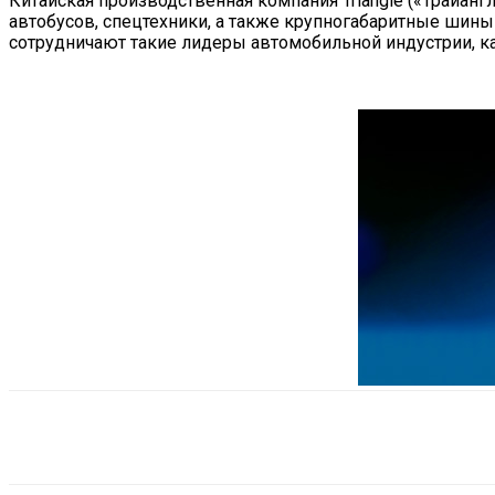
Китайская производственная компания Triangle («Трайанг
автобусов, спецтехники, а также крупногабаритные шин
сотрудничают такие лидеры автомобильной индустрии, как Goo
Поделиться
VK
Telegram
Ema