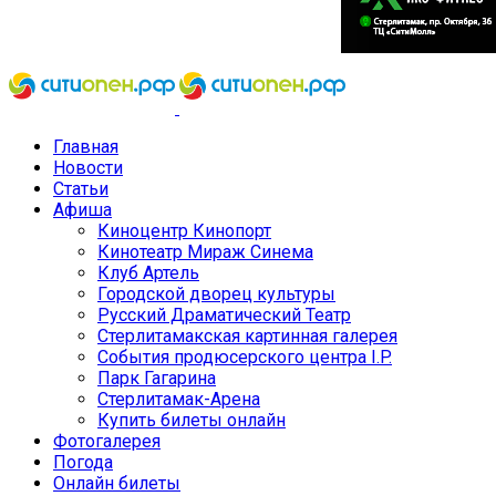
Главная
Новости
Статьи
Афиша
Киноцентр Кинопорт
Кинотеатр Мираж Синема
Клуб Артель
Городской дворец культуры
Русский Драматический Театр
Стерлитамакская картинная галерея
События продюсерского центра I.P.
Парк Гагарина
Стерлитамак-Арена
Купить билеты онлайн
Фотогалерея
Погода
Онлайн билеты