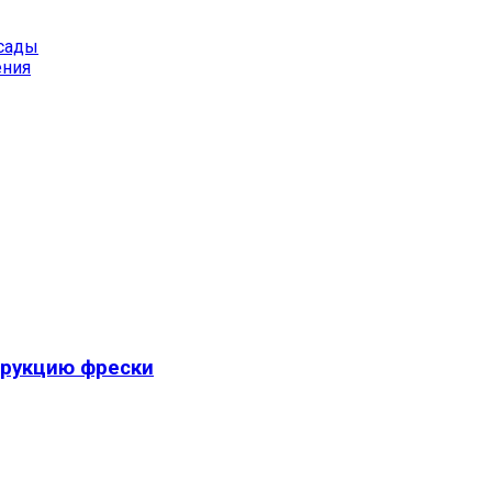
тсады
ения
трукцию фрески