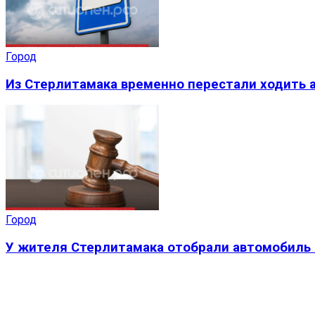
Город
Из Стерлитамака временно перестали ходить а
Город
У жителя Стерлитамака отобрали автомобиль 