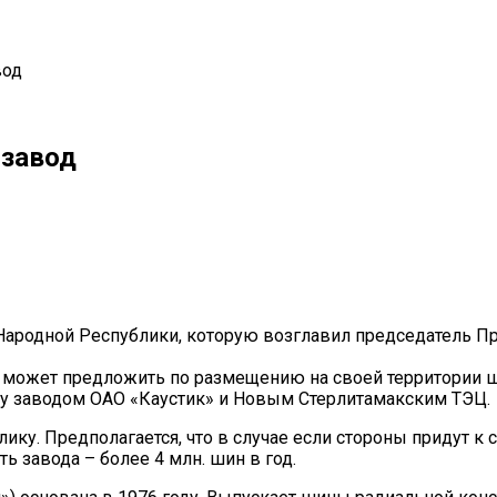
вод
 завод
il
Copy URL
Народной Республики, которую возглавил председатель Пра
 может предложить по размещению на своей территории шин
ду заводом ОАО «Каустик» и Новым Стерлитамакским ТЭЦ.
лику. Предполагается, что в случае если стороны придут 
ь завода – более 4 млн. шин в год.