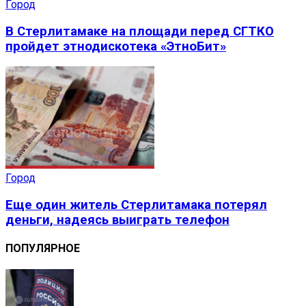
Город
В Стерлитамаке на площади перед СГТКО
пройдет этнодискотека «ЭтноБит»
Город
Еще один житель Стерлитамака потерял
деньги, надеясь выиграть телефон
ПОПУЛЯРНОЕ