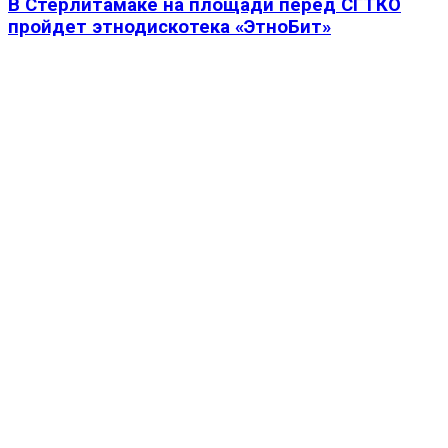
В Стерлитамаке на площади перед СГТКО
пройдет этнодискотека «ЭтноБит»