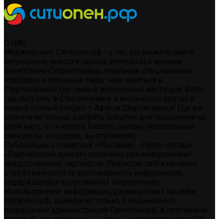
О НАС
Медиапроект Ситиопен.рф - у нас вы можете найти:
актуальные новости города, интервью с яркими
личностями Стерлитамака, полезные специальные
подборки и сезонные гиды: чем заняться в
Стерлитамаке, где самые интересные места для фото,
где погулять в Стерлитамаке и множество других и
самый сочный раздел – Афиша Стерлитамака! Где вы
можете не только выбрать событие для посещения на
свой вкус, но и купить билеты онлайн (театральные
спектакли, концерты, выступления)
Публикации с пометкой «Реклама», «Пресс-релиз»,
«Партнерский проект» оплачены рекламодателем/
предоставлены партнером. Редакция сайта не несет
ответственности за достоверность информации,
содержащейся в рекламных объявлениях.
Использование информации, размещенной на сайте
Ситиопен.рф, возможно только с письменного
разрешения администрации Ситиопен.рф, в противном