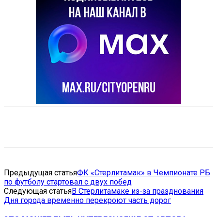
VK
Telegram
Email
Copy URL
Предыдущая статья
ФК «Стерлитамак» в Чемпионате РБ
по футболу стартовал с двух побед
Следующая статья
В Стерлитамаке из-за празднования
Дня города временно перекроют часть дорог