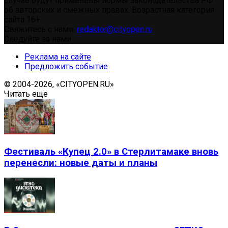
случае будут применены нормы законодательства РФ
об авторских и смежных правах. Возрастная категория
сайта 16+.
Свяжитесь с нами:
redaktor@cityopen.ru
Следуйте за нами
Реклама на сайте
Предложить событие
© 2004-2026, «CITYOPEN.RU»
Читать еще
Фестиваль «Купец 2.0» в Стерлитамаке вновь
перенесли: новые даты и планы