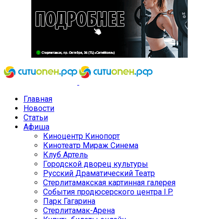
Главная
Новости
Статьи
Афиша
Киноцентр Кинопорт
Кинотеатр Мираж Синема
Клуб Артель
Городской дворец культуры
Русский Драматический Театр
Стерлитамакская картинная галерея
События продюсерского центра I.P.
Парк Гагарина
Стерлитамак-Арена