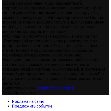
подборки и сезонные гиды: чем заняться в
Стерлитамаке, где самые интересные места для фото,
где погулять в Стерлитамаке и множество других и
самый сочный раздел – Афиша Стерлитамака! Где вы
можете не только выбрать событие для посещения на
свой вкус, но и купить билеты онлайн (театральные
спектакли, концерты, выступления)
Публикации с пометкой «Реклама», «Пресс-релиз»,
«Партнерский проект» оплачены рекламодателем/
предоставлены партнером. Редакция сайта не несет
ответственности за достоверность информации,
содержащейся в рекламных объявлениях.
Использование информации, размещенной на сайте
Ситиопен.рф, возможно только с письменного
разрешения администрации Ситиопен.рф, в противном
случае будут применены нормы законодательства РФ
об авторских и смежных правах. Возрастная категория
сайта 16+.
Свяжитесь с нами:
redaktor@cityopen.ru
Следуйте за нами
Реклама на сайте
Предложить событие