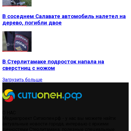
В соседнем Салавате автомобиль налетел на
дерево, погибли двое
В Стерлитамаке подросток напала на
сверстниц с ножом
Загрузить больше
О НАС
Медиапроект Ситиопен.рф - у нас вы можете найти:
актуальные новости города, интервью с яркими
личностями Стерлитамака, полезные специальные