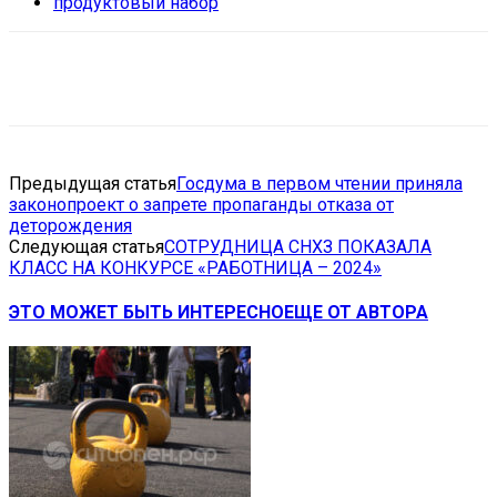
продуктовый набор
VK
Telegram
Email
Copy URL
Предыдущая статья
Госдума в первом чтении приняла
законопроект о запрете пропаганды отказа от
деторождения
Следующая статья
СОТРУДНИЦА СНХЗ ПОКАЗАЛА
КЛАСС НА КОНКУРСЕ «РАБОТНИЦА – 2024»
ЭТО МОЖЕТ БЫТЬ ИНТЕРЕСНО
ЕЩЕ ОТ АВТОРА