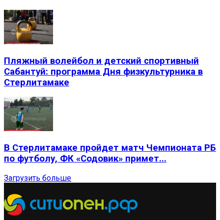
Пляжный волейбол и детский спортивный
Сабантуй: программа Дня физкультурника в
Стерлитамаке
В Стерлитамаке пройдет матч Чемпионата РБ
по футболу, ФК «Содовик» примет...
Загрузить больше