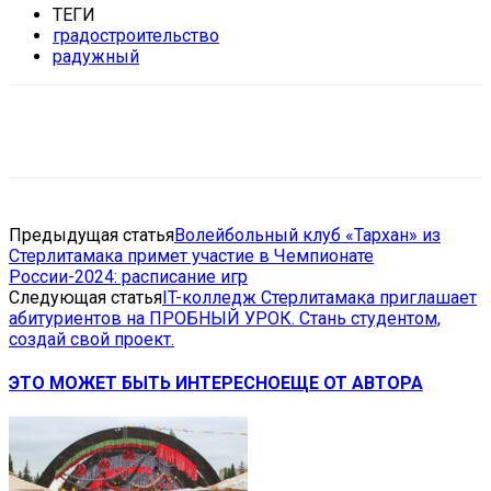
ТЕГИ
градостроительство
радужный
VK
Telegram
Email
Copy URL
Предыдущая статья
Волейбольный клуб «Тархан» из
Стерлитамака примет участие в Чемпионате
России-2024: расписание игр
Следующая статья
IT-колледж Стерлитамака приглашает
абитуриентов на ПРОБНЫЙ УРОК. Стань студентом,
создай свой проект.
ЭТО МОЖЕТ БЫТЬ ИНТЕРЕСНО
ЕЩЕ ОТ АВТОРА