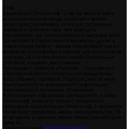
О НАС
Медиапроект Ситиопен.рф - у нас вы можете найти:
актуальные новости города, интервью с яркими
личностями Стерлитамака, полезные специальные
подборки и сезонные гиды: чем заняться в
Стерлитамаке, где самые интересные места для фото,
где погулять в Стерлитамаке и множество других и
самый сочный раздел – Афиша Стерлитамака! Где вы
можете не только выбрать событие для посещения на
свой вкус, но и купить билеты онлайн (театральные
спектакли, концерты, выступления)
Публикации с пометкой «Реклама», «Пресс-релиз»,
«Партнерский проект» оплачены рекламодателем/
предоставлены партнером. Редакция сайта не несет
ответственности за достоверность информации,
содержащейся в рекламных объявлениях.
Использование информации, размещенной на сайте
Ситиопен.рф, возможно только с письменного
разрешения администрации Ситиопен.рф, в противном
случае будут применены нормы законодательства РФ
об авторских и смежных правах. Возрастная категория
сайта 16+.
Свяжитесь с нами:
redaktor@cityopen.ru