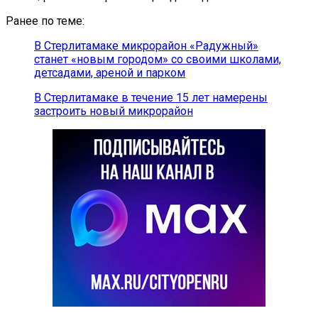
Ранее по теме:
В Стерлитамаке микрорайон «Радужный»
станет «новым городом» со своими школами,
детсадами, ареной и парком
В Стерлитамаке в течение 15 лет намерены
застроить новый микрорайон