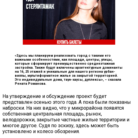
«Здесь мы планируем реализовать город с такими его
важными особенностями, как площади, центры, улицы,
которые сформирует преимущественно среднеэтажная
застройка. Также будут включены архитектурные доминанты
на 16, 25 этажей и уникальные для нашего региона урбан-
виллы, мультиформатное жилье за закрытой территорией.
Это индивидуальные дома, таун-хаусы, дуплексы», –
сказала
Рената Романова.
На утверждение и обсуждение проект будет
представлен осенью этого года. А пока были показаны
наброски. На них видно, что у микрорайона появятся
собственная центральная площадь, рынок,
велодорожки, закрытые частные жилые территории и
многое другое. Судя по эскизу, здесь может быть
установлено и колесо обозрения.