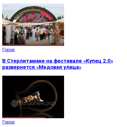
Город
В Стерлитамаке на фестивале «Купец 2.0»
развернется «Медовая улица»
Город