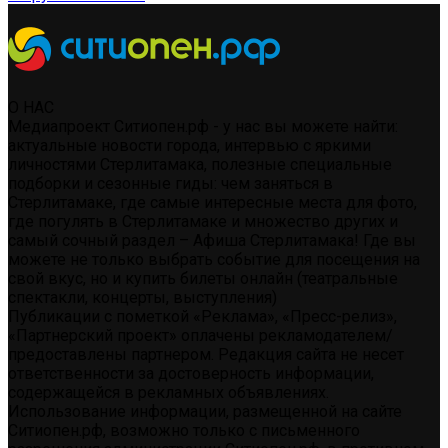
О НАС
Медиапроект Ситиопен.рф - у нас вы можете найти:
актуальные новости города, интервью с яркими
личностями Стерлитамака, полезные специальные
подборки и сезонные гиды: чем заняться в
Стерлитамаке, где самые интересные места для фото,
где погулять в Стерлитамаке и множество других и
самый сочный раздел – Афиша Стерлитамака! Где вы
можете не только выбрать событие для посещения на
свой вкус, но и купить билеты онлайн (театральные
спектакли, концерты, выступления)
Публикации с пометкой «Реклама», «Пресс-релиз»,
«Партнерский проект» оплачены рекламодателем/
предоставлены партнером. Редакция сайта не несет
ответственности за достоверность информации,
содержащейся в рекламных объявлениях.
Использование информации, размещенной на сайте
Ситиопен.рф, возможно только с письменного