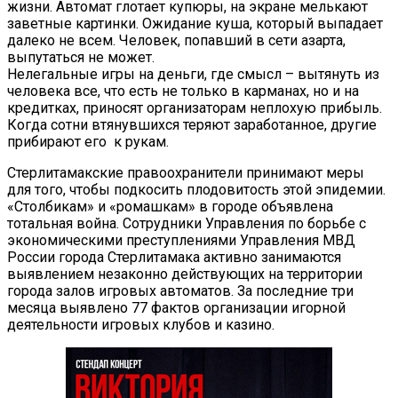
жизни. Автомат глотает купюры, на экране мелькают
заветные картинки. Ожидание куша, который выпадает
далеко не всем. Человек, попавший в сети азарта,
выпутаться не может.
Нелегальные игры на деньги, где смысл – вытянуть из
человека все, что есть не только в карманах, но и на
кредитках, приносят организаторам неплохую прибыль.
Когда сотни втянувшихся теряют заработанное, другие
прибирают его к рукам.
Стерлитамакские правоохранители принимают меры
для того, чтобы подкосить плодовитость этой эпидемии.
«Столбикам» и «ромашкам» в городе объявлена
тотальная война. Сотрудники Управления по борьбе с
экономическими преступлениями Управления МВД
России города Стерлитамака активно занимаются
выявлением незаконно действующих на территории
города залов игровых автоматов. За последние три
месяца выявлено 77 фактов организации игорной
деятельности игровых клубов и казино.