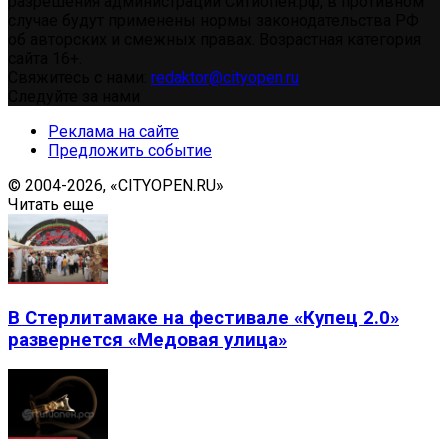
разрешения администрации Ситиопен.рф, в противном
случае будут применены нормы законодательства РФ
об авторских и смежных правах. Возрастная категория
сайта 16+.
Свяжитесь с нами:
redaktor@cityopen.ru
Следуйте за нами
Реклама на сайте
Предложить событие
© 2004-2026, «CITYOPEN.RU»
Читать еще
В Стерлитамаке на фестивале «Купец 2.0»
развернется «Медовая улица»