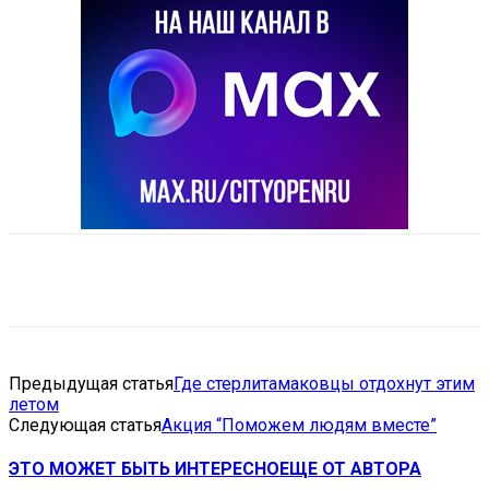
VK
Telegram
Email
Copy URL
Предыдущая статья
Где стерлитамаковцы отдохнут этим
летом
Следующая статья
Акция “Поможем людям вместе”
ЭТО МОЖЕТ БЫТЬ ИНТЕРЕСНО
ЕЩЕ ОТ АВТОРА