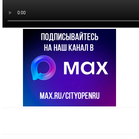
VK
Telegram
Email
Copy URL