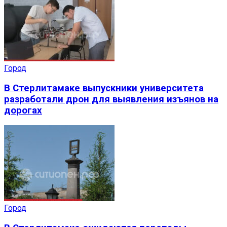
Город
В Стерлитамаке выпускники университета
разработали дрон для выявления изъянов на
дорогах
Город