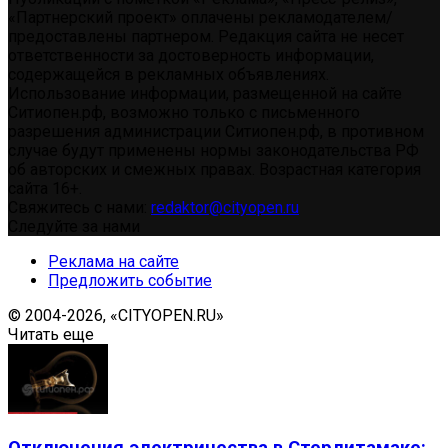
«Партнерский проект» оплачены рекламодателем/
предоставлены партнером. Редакция сайта не несет
ответственности за достоверность информации,
содержащейся в рекламных объявлениях.
Использование информации, размещенной на сайте
Ситиопен.рф, возможно только с письменного
разрешения администрации Ситиопен.рф, в противном
случае будут применены нормы законодательства РФ
об авторских и смежных правах. Возрастная категория
сайта 16+.
Свяжитесь с нами:
redaktor@cityopen.ru
Следуйте за нами
Реклама на сайте
Предложить событие
© 2004-2026, «CITYOPEN.RU»
Читать еще
Отключения электричества в Стерлитамаке: