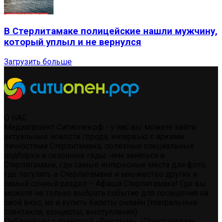
В Стерлитамаке полицейские нашли мужчину,
который уплыл и не вернулся
Загрузить больше
О НАС
Медиапроект Ситиопен.рф - у нас вы можете найти:
актуальные новости города, интервью с яркими
личностями Стерлитамака, полезные специальные
подборки и сезонные гиды: чем заняться в
Стерлитамаке, где самые интересные места для фото,
где погулять в Стерлитамаке и множество других и
самый сочный раздел – Афиша Стерлитамака! Где вы
можете не только выбрать событие для посещения на
свой вкус, но и купить билеты онлайн (театральные
спектакли, концерты, выступления)
Публикации с пометкой «Реклама», «Пресс-релиз»,