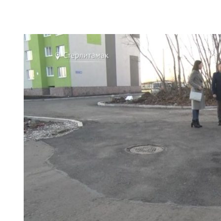
VK
Telegram
Email
Copy URL