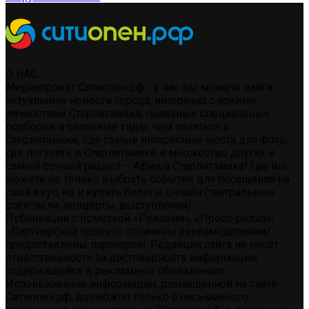
О НАС
Медиапроект Ситиопен.рф - у нас вы можете найти:
актуальные новости города, интервью с яркими
личностями Стерлитамака, полезные специальные
подборки и сезонные гиды: чем заняться в
Стерлитамаке, где самые интересные места для фото,
где погулять в Стерлитамаке и множество других и
самый сочный раздел – Афиша Стерлитамака! Где вы
можете не только выбрать событие для посещения на
свой вкус, но и купить билеты онлайн (театральные
спектакли, концерты, выступления)
Публикации с пометкой «Реклама», «Пресс-релиз»,
«Партнерский проект» оплачены рекламодателем/
предоставлены партнером. Редакция сайта не несет
ответственности за достоверность информации,
содержащейся в рекламных объявлениях.
Использование информации, размещенной на сайте
Ситиопен.рф, возможно только с письменного