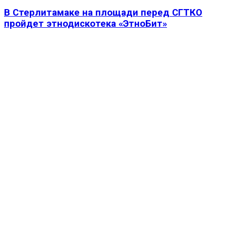
В Стерлитамаке на площади перед СГТКО
пройдет этнодискотека «ЭтноБит»