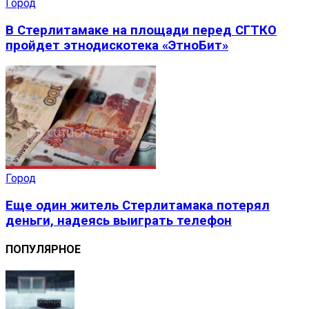
Город
В Стерлитамаке на площади перед СГТКО
пройдет этнодискотека «ЭтноБит»
Город
Еще один житель Стерлитамака потерял
деньги, надеясь выиграть телефон
ПОПУЛЯРНОЕ