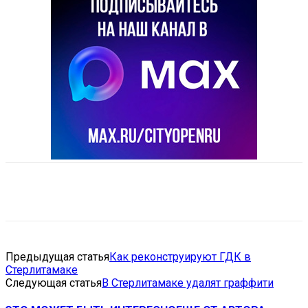
VK
Telegram
Email
Copy URL
Предыдущая статья
Как реконструируют ГДК в
Стерлитамаке
Следующая статья
В Стерлитамаке удалят граффити