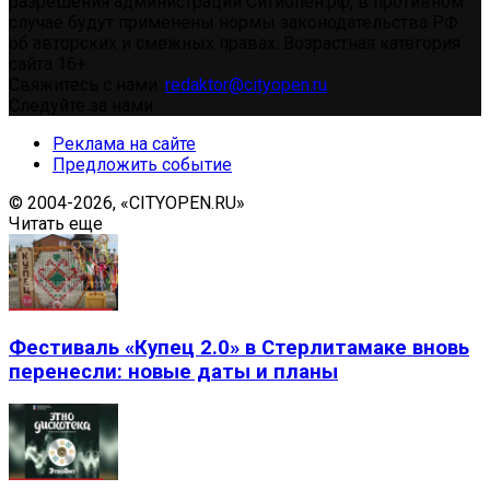
разрешения администрации Ситиопен.рф, в противном
случае будут применены нормы законодательства РФ
об авторских и смежных правах. Возрастная категория
сайта 16+.
Свяжитесь с нами:
redaktor@cityopen.ru
Следуйте за нами
Реклама на сайте
Предложить событие
© 2004-2026, «CITYOPEN.RU»
Читать еще
Фестиваль «Купец 2.0» в Стерлитамаке вновь
перенесли: новые даты и планы