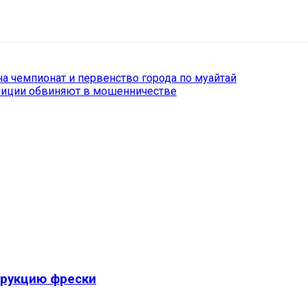
il
Copy URL
а чемпионат и первенство города по муайтай
лиции обвиняют в мошенничестве
трукцию фрески