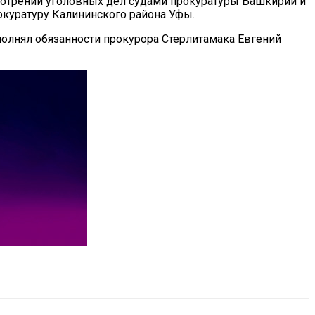
мотрении уголовных дел судами прокуратуры Башкирии и
окуратуру Калининского района Уфы.
олнял обязанности прокурора Стерлитамака Евгений