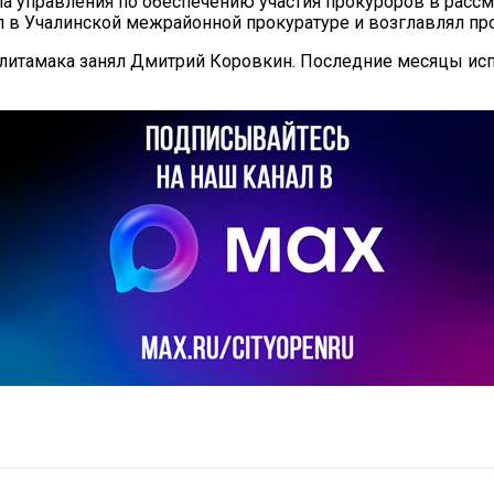
ла управления по обеспечению участия прокуроров в расс
л в Учалинской межрайонной прокуратуре и возглавлял пр
литамака занял Дмитрий Коровкин. Последние месяцы исп