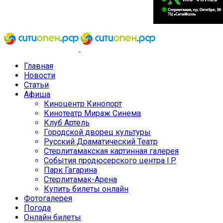
Главная
Новости
Статьи
Афиша
Киноцентр Кинопорт
Кинотеатр Мираж Синема
Клуб Артель
Городской дворец культуры
Русский Драматический Театр
Стерлитамакская картинная галерея
События продюсерского центра I.P.
Парк Гагарина
Стерлитамак-Арена
Купить билеты онлайн
Фотогалерея
Погода
Онлайн билеты