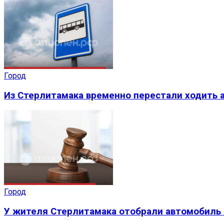
Город
Из Стерлитамака временно перестали ходить а
Город
У жителя Стерлитамака отобрали автомобиль 