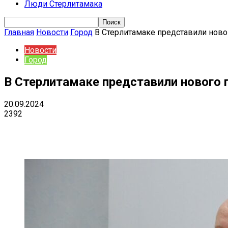
Люди Стерлитамака
Главная
Новости
Город
В Стерлитамаке представили ново
Новости
Город
В Стерлитамаке представили нового 
20.09.2024
2392
Поделиться
VK
Telegram
Ema