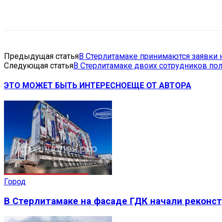
Поделиться
VK
Telegram
Ema
Предыдущая статья
В Стерлитамаке принимаются заявки н
Следующая статья
В Стерлитамаке двоих сотрудников по
ЭТО МОЖЕТ БЫТЬ ИНТЕРЕСНО
ЕЩЕ ОТ АВТОРА
Город
В Стерлитамаке на фасаде ГДК начали реконс