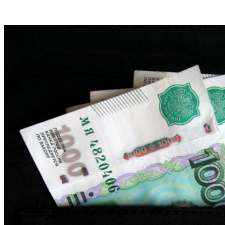
VK
Telegram
Email
Copy URL