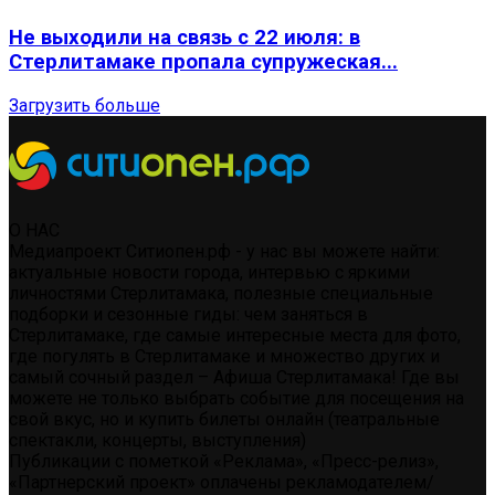
Не выходили на связь с 22 июля: в
Стерлитамаке пропала супружеская...
Загрузить больше
О НАС
Медиапроект Ситиопен.рф - у нас вы можете найти:
актуальные новости города, интервью с яркими
личностями Стерлитамака, полезные специальные
подборки и сезонные гиды: чем заняться в
Стерлитамаке, где самые интересные места для фото,
где погулять в Стерлитамаке и множество других и
самый сочный раздел – Афиша Стерлитамака! Где вы
можете не только выбрать событие для посещения на
свой вкус, но и купить билеты онлайн (театральные
спектакли, концерты, выступления)
Публикации с пометкой «Реклама», «Пресс-релиз»,
«Партнерский проект» оплачены рекламодателем/