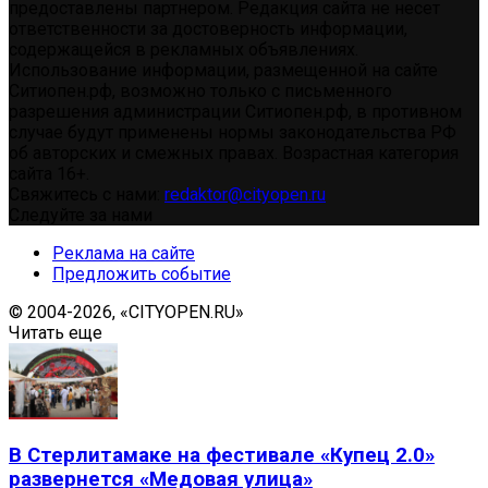
предоставлены партнером. Редакция сайта не несет
ответственности за достоверность информации,
содержащейся в рекламных объявлениях.
Использование информации, размещенной на сайте
Ситиопен.рф, возможно только с письменного
разрешения администрации Ситиопен.рф, в противном
случае будут применены нормы законодательства РФ
об авторских и смежных правах. Возрастная категория
сайта 16+.
Свяжитесь с нами:
redaktor@cityopen.ru
Следуйте за нами
Реклама на сайте
Предложить событие
© 2004-2026, «CITYOPEN.RU»
Читать еще
В Стерлитамаке на фестивале «Купец 2.0»
развернется «Медовая улица»