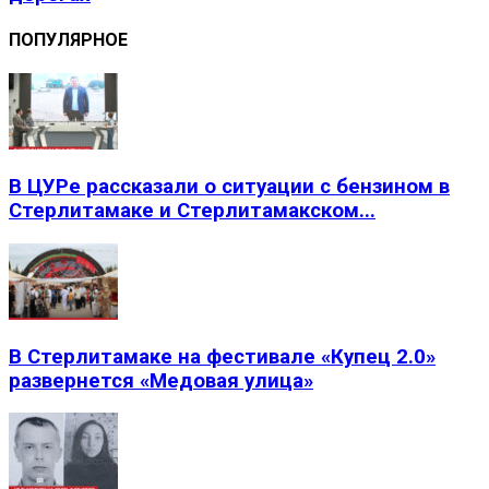
ПОПУЛЯРНОЕ
В ЦУРе рассказали о ситуации с бензином в
Стерлитамаке и Стерлитамакском...
В Стерлитамаке на фестивале «Купец 2.0»
развернется «Медовая улица»