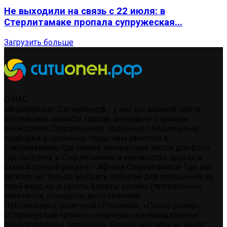
Не выходили на связь с 22 июля: в
Стерлитамаке пропала супружеская...
Загрузить больше
О НАС
Медиапроект Ситиопен.рф - у нас вы можете найти:
актуальные новости города, интервью с яркими
личностями Стерлитамака, полезные специальные
подборки и сезонные гиды: чем заняться в
Стерлитамаке, где самые интересные места для фото,
где погулять в Стерлитамаке и множество других и
самый сочный раздел – Афиша Стерлитамака! Где вы
можете не только выбрать событие для посещения на
свой вкус, но и купить билеты онлайн (театральные
спектакли, концерты, выступления)
Публикации с пометкой «Реклама», «Пресс-релиз»,
«Партнерский проект» оплачены рекламодателем/
предоставлены партнером. Редакция сайта не несет