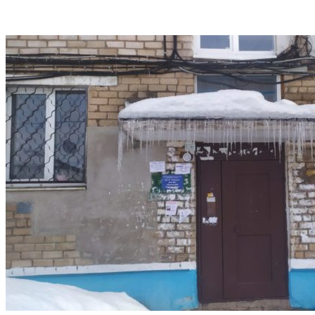
VK
Telegram
Email
Copy URL