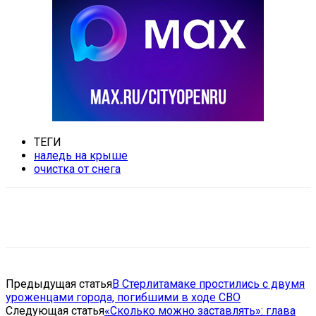
ТЕГИ
наледь на крыше
очистка от снега
VK
Telegram
Email
Copy URL
Предыдущая статья
В Стерлитамаке простились с двумя
уроженцами города, погибшими в ходе СВО
Следующая статья
«Сколько можно заставлять»: глава