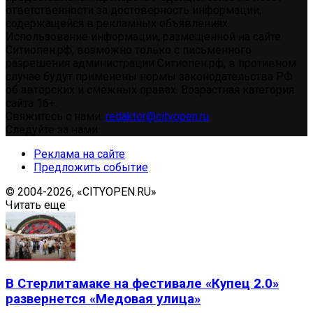
ответственности за достоверность информации,
содержащейся в рекламных объявлениях.
Использование информации, размещенной на сайте
Ситиопен.рф, возможно только с письменного
разрешения администрации Ситиопен.рф, в противном
случае будут применены нормы законодательства РФ
об авторских и смежных правах. Возрастная категория
сайта 16+.
Свяжитесь с нами:
redaktor@cityopen.ru
Следуйте за нами
Реклама на сайте
Предложить событие
© 2004-2026, «CITYOPEN.RU»
Читать еще
В Стерлитамаке на фестивале «Купец 2.0»
развернется «Медовая улица»