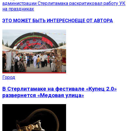
администрации Стерлитамака раскритиковал работу УК
на праздниках
ЭТО МОЖЕТ БЫТЬ ИНТЕРЕСНО
ЕЩЕ ОТ АВТОРА
Город
В Стерлитамаке на фестивале «Купец 2.0»
развернется «Медовая улица»