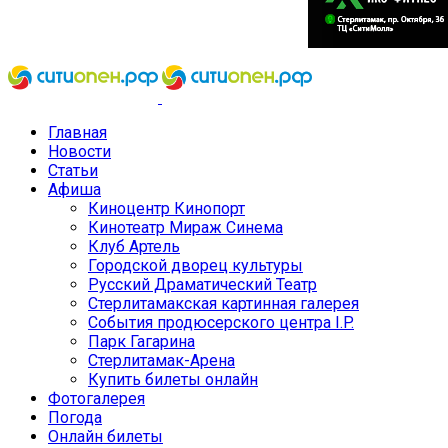
Главная
Новости
Статьи
Афиша
Киноцентр Кинопорт
Кинотеатр Мираж Синема
Клуб Артель
Городской дворец культуры
Русский Драматический Театр
Стерлитамакская картинная галерея
События продюсерского центра I.P.
Парк Гагарина
Стерлитамак-Арена
Купить билеты онлайн
Фотогалерея
Погода
Онлайн билеты