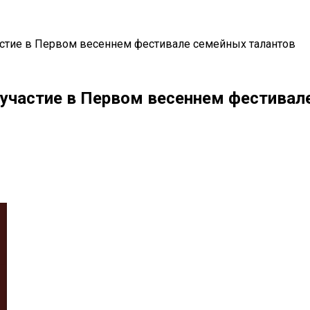
астие в Первом весеннем фестивале семейных талантов
 участие в Первом весеннем фестивал
il
Copy URL