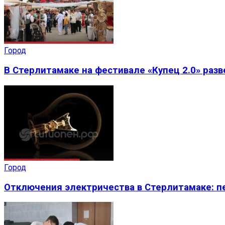
Город
В Стерлитамаке на фестивале «Купец 2.0» раз
Город
Отключения электричества в Стерлитамаке: пе