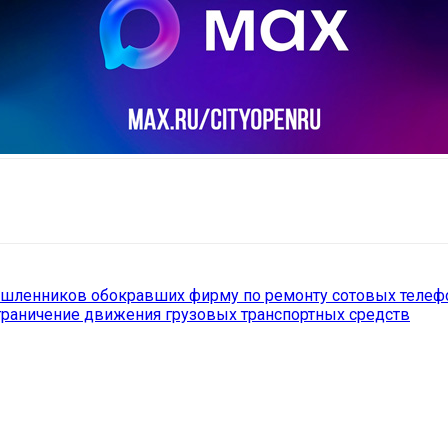
il
Copy URL
ышленников обокравших фирму по ремонту сотовых телеф
граничение движения грузовых транспортных средств