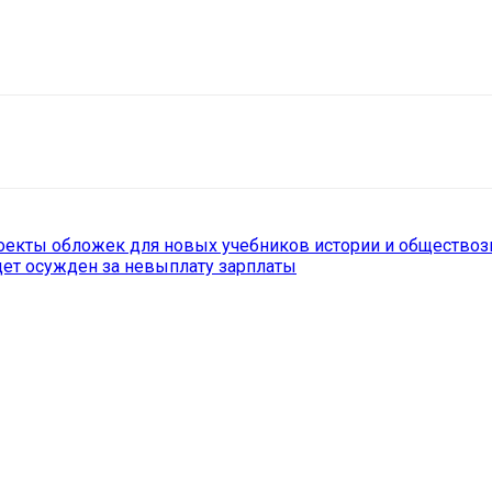
il
Copy URL
оекты обложек для новых учебников истории и общество
дет осужден за невыплату зарплаты