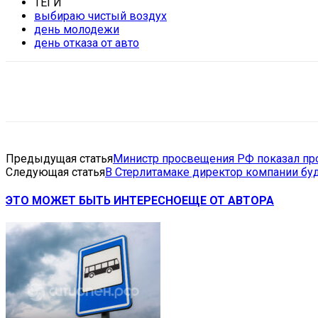
ТЕГИ
выбираю чистый воздух
день молодежи
день отказа от авто
Поделиться
VK
Telegram
Ema
Предыдущая статья
Министр просвещения РФ показал пр
Следующая статья
В Стерлитамаке директор компании бу
ЭТО МОЖЕТ БЫТЬ ИНТЕРЕСНО
ЕЩЕ ОТ АВТОРА