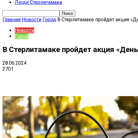
Люди Стерлитамака
Главная
Новости
Город
В Стерлитамаке пройдет акция «Д
Новости
Город
В Стерлитамаке пройдет акция «День
28.06.2024
2701
Поделиться
VK
Telegram
Ema