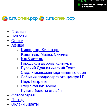
Главная
Новости
Статьи
Афиша
Киноцентр Кинопорт
Кинотеатр Мираж Синема
Клуб Артель
Городской дворец культуры
Русский Драматический Театр
Стерлитамакская картинная галерея
События продюсерского центра I.P.
Парк Гагарина
Стерлитамак-Арена
Купить билеты онлайн
Фотогалерея
Погода
Онлайн билеты