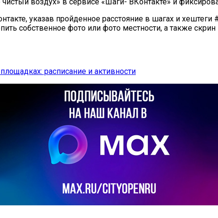
истый воздух» в сервисе «Шаги- ВКонтакте» и фиксироват
онтакте, указав пройденное расстояние в шагах и хештег
ть собственное фото или фото местности, а также скрин 
площадках: расписание и активности