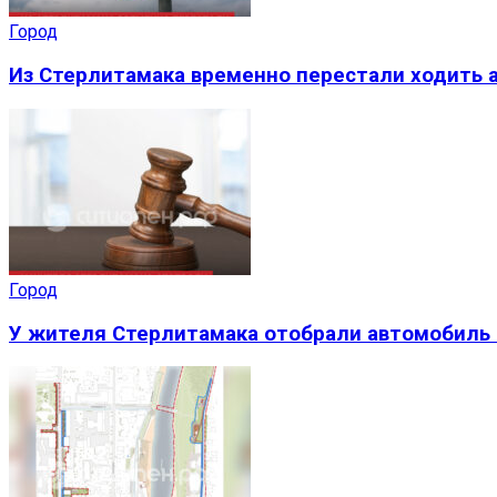
Город
Из Стерлитамака временно перестали ходить а
Город
У жителя Стерлитамака отобрали автомобиль 