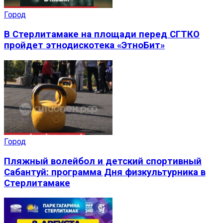
Город
В Стерлитамаке на площади перед СГТКО
пройдет этнодискотека «ЭтноБит»
Город
Пляжный волейбол и детский спортивный
Сабантуй: программа Дня физкультурника в
Стерлитамаке