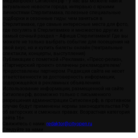
Медиапроект Ситиопен.рф - у нас вы можете найти:
актуальные новости города, интервью с яркими
личностями Стерлитамака, полезные специальные
подборки и сезонные гиды: чем заняться в
Стерлитамаке, где самые интересные места для фото,
где погулять в Стерлитамаке и множество других и
самый сочный раздел – Афиша Стерлитамака! Где вы
можете не только выбрать событие для посещения на
свой вкус, но и купить билеты онлайн (театральные
спектакли, концерты, выступления)
Публикации с пометкой «Реклама», «Пресс-релиз»,
«Партнерский проект» оплачены рекламодателем/
предоставлены партнером. Редакция сайта не несет
ответственности за достоверность информации,
содержащейся в рекламных объявлениях.
Использование информации, размещенной на сайте
Ситиопен.рф, возможно только с письменного
разрешения администрации Ситиопен.рф, в противном
случае будут применены нормы законодательства РФ
об авторских и смежных правах. Возрастная категория
сайта 16+.
Свяжитесь с нами:
redaktor@cityopen.ru
Следуйте за нами