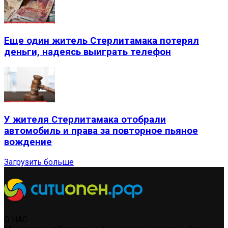
Еще один житель Стерлитамака потерял
деньги, надеясь выиграть телефон
У жителя Стерлитамака отобрали
автомобиль и права за повторное пьяное
вождение
Загрузить больше
О НАС