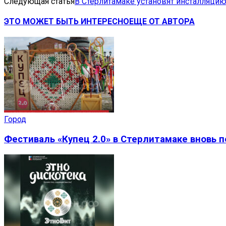
Следующая статья
В Стерлитамаке установят инсталляцию
ЭТО МОЖЕТ БЫТЬ ИНТЕРЕСНО
ЕЩЕ ОТ АВТОРА
Город
Фестиваль «Купец 2.0» в Стерлитамаке вновь 