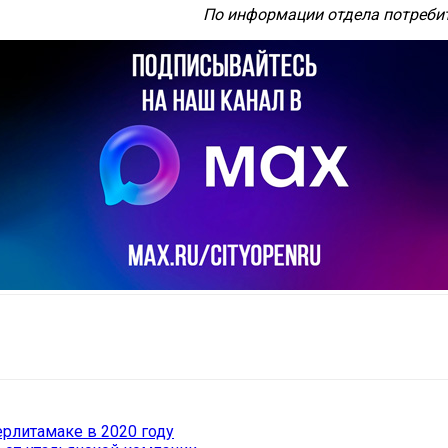
По информации отдела потребит
il
Copy URL
рлитамаке в 2020 году