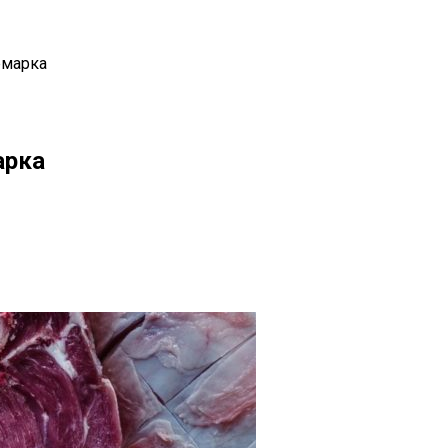
рмарка
арка
il
Copy URL