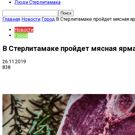
Люди Стерлитамака
Главная
Новости
Город
В Стерлитамаке пройдет мясная я
Новости
Город
В Стерлитамаке пройдет мясная ярм
26.11.2019
838
Поделиться
VK
Telegram
Ema