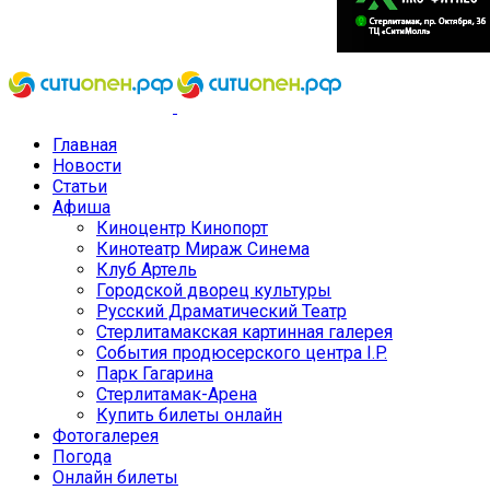
Главная
Новости
Статьи
Афиша
Киноцентр Кинопорт
Кинотеатр Мираж Синема
Клуб Артель
Городской дворец культуры
Русский Драматический Театр
Стерлитамакская картинная галерея
События продюсерского центра I.P.
Парк Гагарина
Стерлитамак-Арена
Купить билеты онлайн
Фотогалерея
Погода
Онлайн билеты