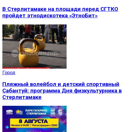
В Стерлитамаке на площади перед СГТКО
пройдет этнодискотека «ЭтноБит»
Город
Пляжный волейбол и детский спортивный
Сабантуй: программа Дня физкультурника в
Стерлитамаке