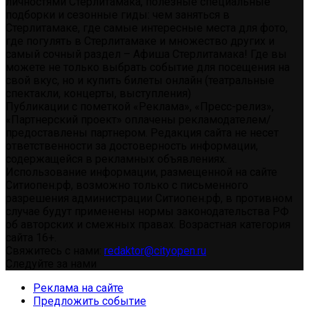
личностями Стерлитамака, полезные специальные
подборки и сезонные гиды: чем заняться в
Стерлитамаке, где самые интересные места для фото,
где погулять в Стерлитамаке и множество других и
самый сочный раздел – Афиша Стерлитамака! Где вы
можете не только выбрать событие для посещения на
свой вкус, но и купить билеты онлайн (театральные
спектакли, концерты, выступления)
Публикации с пометкой «Реклама», «Пресс-релиз»,
«Партнерский проект» оплачены рекламодателем/
предоставлены партнером. Редакция сайта не несет
ответственности за достоверность информации,
содержащейся в рекламных объявлениях.
Использование информации, размещенной на сайте
Ситиопен.рф, возможно только с письменного
разрешения администрации Ситиопен.рф, в противном
случае будут применены нормы законодательства РФ
об авторских и смежных правах. Возрастная категория
сайта 16+.
Свяжитесь с нами:
redaktor@cityopen.ru
Следуйте за нами
Реклама на сайте
Предложить событие