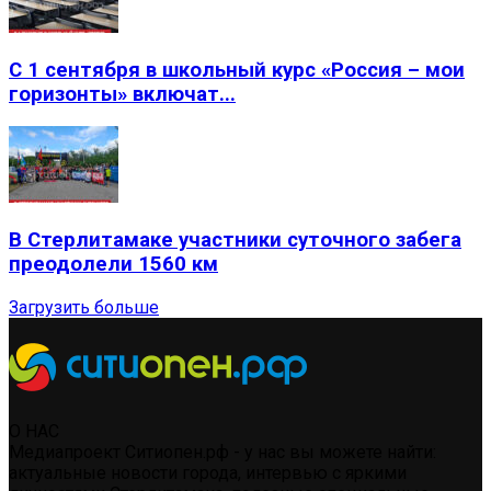
С 1 сентября в школьный курс «Россия – мои
горизонты» включат...
В Стерлитамаке участники суточного забега
преодолели 1560 км
Загрузить больше
О НАС
Медиапроект Ситиопен.рф - у нас вы можете найти:
актуальные новости города, интервью с яркими