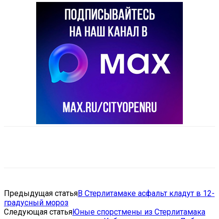
VK
Telegram
Email
Copy URL
Предыдущая статья
В Стерлитамаке асфальт кладут в 12-
градусный мороз
Следующая статья
Юные спорстмены из Стерлитамака