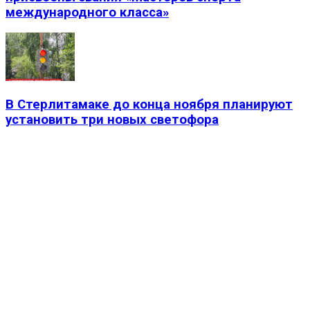
международного класса»
В Стерлитамаке до конца ноября планируют
установить три новых светофора