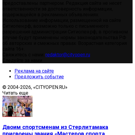
предоставлены партнером. Редакция сайта не несет
ответственности за достоверность информации,
содержащейся в рекламных объявлениях.
Использование информации, размещенной на сайте
Ситиопен.рф, возможно только с письменного
разрешения администрации Ситиопен.рф, в противном
случае будут применены нормы законодательства РФ
об авторских и смежных правах. Возрастная категория
сайта 16+.
Свяжитесь с нами:
redaktor@cityopen.ru
Следуйте за нами
Реклама на сайте
Предложить событие
© 2004-2026, «CITYOPEN.RU»
Читать еще
Двоим спортсменам из Стерлитамака
присвоены звания «Мастеров спорта