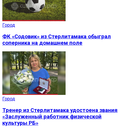
Город
ФК «Содовик» из Стерлитамака обыграл
соперника на домашнем поле
Город
Тренер из Стерлитамака удостоена звания
«Заслуженный работник физической
культуры РБ»