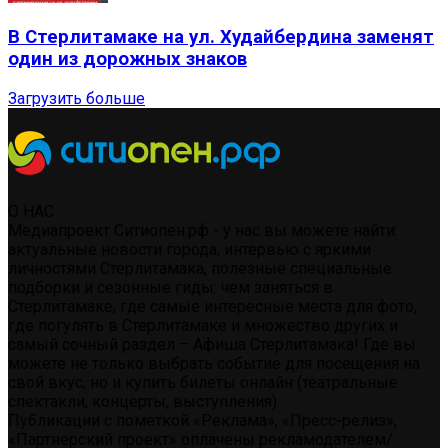
В Стерлитамаке на ул. Худайбердина заменят
один из дорожных знаков
Загрузить больше
О НАС
Медиапроект Ситиопен.рф - у нас вы можете найти:
актуальные новости города, интервью с яркими
личностями Стерлитамака, полезные специальные
подборки и сезонные гиды: чем заняться в
Стерлитамаке, где самые интересные места для фото,
где погулять в Стерлитамаке и множество других и
самый сочный раздел – Афиша Стерлитамака! Где вы
можете не только выбрать событие для посещения на
свой вкус, но и купить билеты онлайн (театральные
спектакли, концерты, выступления)
Публикации с пометкой «Реклама», «Пресс-релиз»,
«Партнерский проект» оплачены рекламодателем/