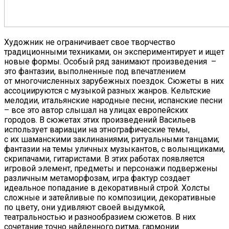
Художник не ограничивает свое творчество
традиционными техниками, он экспериментирует и ищет
новые формы. Особый ряд занимают произведения –
это фантазии, выполненные под впечатлением
от многочисленных зарубежных поездок. Сюжеты в них
ассоциируются с музыкой разных жанров. Кельтские
мелодии, итальянские народные песни, испанские песни
– все это автор слышал на улицах европейских
городов. В сюжетах этих произведений Васильев
использует вариации на этнографические темы,
с их шаманскими заклинаниями, ритуальными танцами;
фантазии на темы уличных музыкантов, с волынщиками,
скрипачами, гитаристами. В этих работах появляется
игровой элемент, предметы и персонажи подвержены
различным метаморфозам, игра фактур создает
идеальное попадание в декоративный строй. Холсты
сложные и затейливые по композиции, декоративные
по цвету, они удивляют своей выдумкой,
театральностью и разнообразием сюжетов. В них
сочетание точно найденного ритма, гармонии