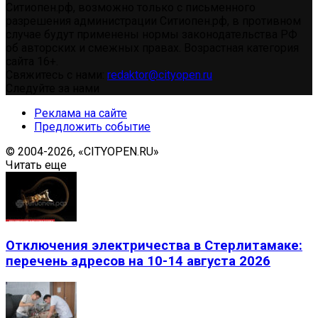
Ситиопен.рф, возможно только с письменного
разрешения администрации Ситиопен.рф, в противном
случае будут применены нормы законодательства РФ
об авторских и смежных правах. Возрастная категория
сайта 16+.
Свяжитесь с нами:
redaktor@cityopen.ru
Следуйте за нами
Реклама на сайте
Предложить событие
© 2004-2026, «CITYOPEN.RU»
Читать еще
Отключения электричества в Стерлитамаке:
перечень адресов на 10-14 августа 2026