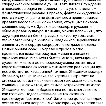
спорадическим веянием души. В его листах блуждаешь
с неослабевающим интересом, как в увлекательном
фантастическом романе. Впрочем, фантазии художника
иногда кажутся даже не фантазиями, а проявлениями
древних неосознанных символов, струящихся сквозь
сознание медиума. Здесь и фольклор, и русская, и
общемировая культура. Конечно, можно вспомнить, что
эрудиция всегда была присуща искусству графики,
тесно связанному с книгой. У Владимира Верещагина и
знания, и ум, и сердце сосредоточены даже в самых
малых миниатюрах. В мареве штрихов мягко
проявляется пластика рисунка, живая и знаковая
одновременно. И за всем бьется мысль, насыщенная
духовная жизнь в её непредсказуемым развитии, и
подсознательное сквозит в физической реализации при
всем богатстве изощренной техники. Живопись мастера
более брутальна. Многие его картины интригуют не
столько колористическими красотами, сколько сложно
сочиненным сюжетом, что сейчас встречается не часто.
Живописные притчи Верещагина не так многозначны
как графика. Подсознательное не так активно,
превалирует “сознательное”. Зато яснее доносятся идеи,
острее ставятся вопросы мировоззрения, что заставляет