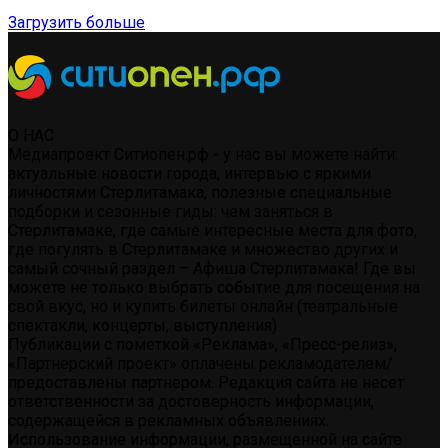
Загрузить больше
О НАС
Медиапроект Ситиопен.рф - у нас вы можете найти:
актуальные новости города, интервью с яркими
личностями Стерлитамака, полезные специальные
подборки и сезонные гиды: чем заняться в
Стерлитамаке, где самые интересные места для фото,
где погулять в Стерлитамаке и множество других и
самый сочный раздел – Афиша Стерлитамака! Где вы
можете не только выбрать событие для посещения на
свой вкус, но и купить билеты онлайн (театральные
спектакли, концерты, выступления)
Публикации с пометкой «Реклама», «Пресс-релиз»,
«Партнерский проект» оплачены рекламодателем/
предоставлены партнером. Редакция сайта не несет
ответственности за достоверность информации,
содержащейся в рекламных объявлениях.
Использование информации, размещенной на сайте