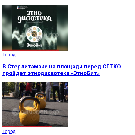
Город
В Стерлитамаке на площади перед СГТКО
пройдет этнодискотека «ЭтноБит»
Город