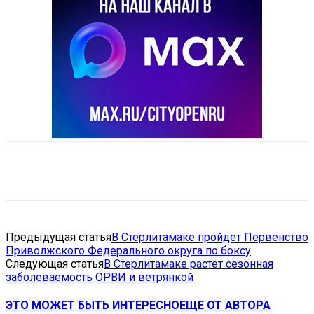
VK
Telegram
Email
Copy URL
Предыдущая статья
В Стерлитамаке пройдет Первенство
Приволжского Федерального округа по боксу
Следующая статья
В Стерлитамаке растет сезонная
заболеваемость ОРВИ и ветрянкой
ЭТО МОЖЕТ БЫТЬ ИНТЕРЕСНО
ЕЩЕ ОТ АВТОРА