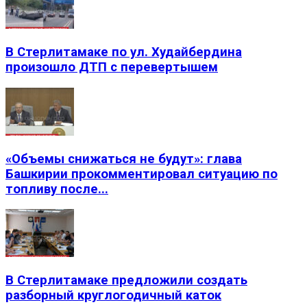
В Стерлитамаке по ул. Худайбердина
произошло ДТП с перевертышем
«Объемы снижаться не будут»: глава
Башкирии прокомментировал ситуацию по
топливу после...
В Стерлитамаке предложили создать
разборный круглогодичный каток