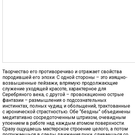
Творчество его противоречиво и отражает свойства
породившей его эпохи. С одной стороны – это изящно-
возвышенные пейзажи, впрямую продолжающие
служение уходящей красоте, характерное для
Серебряного века, с другой – провокационно острые
фантазии – размышления о подсознательных
инстинктах, полных чудищ и обольщений, трактованные
с иронической страстностью. Обе “бездны” объединены
медитативно сосредоточенным штрихом, очевидным
упоением в работе над каждым атомом поверхности.
Cразу ощущаешь мастерское строение целого, а потом
погружаешься в следы движения руки, сливаешься со