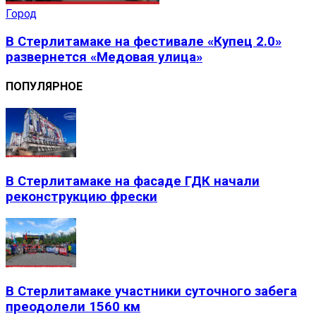
Город
В Стерлитамаке на фестивале «Купец 2.0»
развернется «Медовая улица»
ПОПУЛЯРНОЕ
В Стерлитамаке на фасаде ГДК начали
реконструкцию фрески
В Стерлитамаке участники суточного забега
преодолели 1560 км