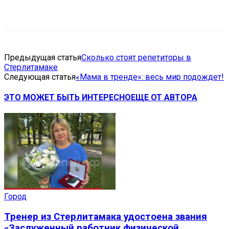
VK
Telegram
Email
Copy URL
Предыдущая статья
Сколько стоят репетиторы в
Стерлитамаке
Следующая статья
«Мама в тренде»: весь мир подождет!
ЭТО МОЖЕТ БЫТЬ ИНТЕРЕСНО
ЕЩЕ ОТ АВТОРА
Город
Тренер из Стерлитамака удостоена звания
«Заслуженный работник физической