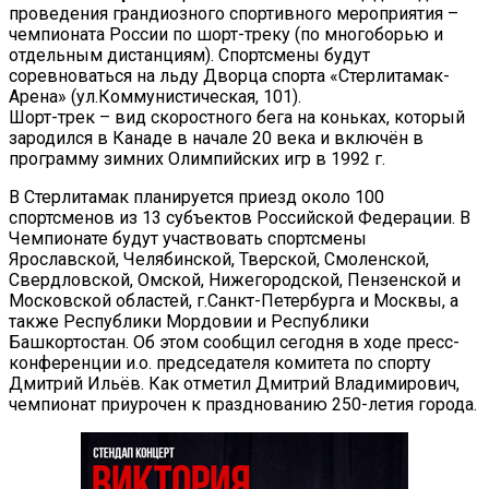
проведения грандиозного спортивного мероприятия –
чемпионата России по шорт-треку (по многоборью и
отдельным дистанциям). Спортсмены будут
соревноваться на льду Дворца спорта «Стерлитамак-
Арена» (ул.Коммунистическая, 101).
Шорт-трек – вид скоростного бега на коньках, который
зародился в Канаде в начале 20 века и включён в
программу зимних Олимпийских игр в 1992 г.
В Стерлитамак планируется приезд около 100
спортсменов из 13 субъектов Российской Федерации. В
Чемпионате будут участвовать спортсмены
Ярославской, Челябинской, Тверской, Смоленской,
Свердловской, Омской, Нижегородской, Пензенской и
Московской областей, г.Санкт-Петербурга и Москвы, а
также Республики Мордовии и Республики
Башкортостан. Об этом сообщил сегодня в ходе пресс-
конференции и.о. председателя комитета по спорту
Дмитрий Ильёв. Как отметил Дмитрий Владимирович,
чемпионат приурочен к празднованию 250-летия города.