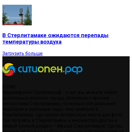
В Стерлитамаке ожидаются перепады
температуры воздуха
Загрузить больше
О НАС
Медиапроект Ситиопен.рф - у нас вы можете найти:
актуальные новости города, интервью с яркими
личностями Стерлитамака, полезные специальные
подборки и сезонные гиды: чем заняться в
Стерлитамаке, где самые интересные места для фото,
где погулять в Стерлитамаке и множество других и
самый сочный раздел – Афиша Стерлитамака! Где вы
можете не только выбрать событие для посещения на