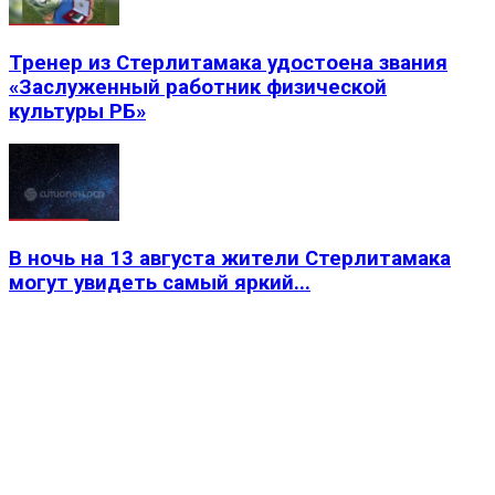
Тренер из Стерлитамака удостоена звания
«Заслуженный работник физической
культуры РБ»
В ночь на 13 августа жители Стерлитамака
могут увидеть самый яркий...