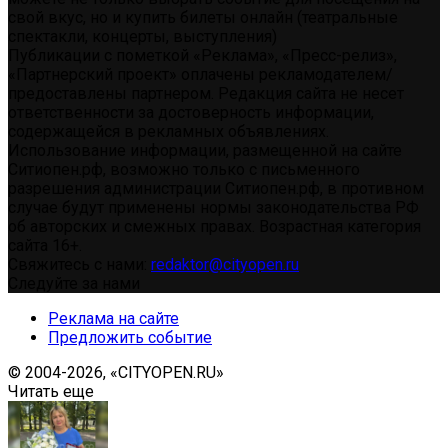
свой вкус, но и купить билеты онлайн (театральные
спектакли, концерты, выступления)
Публикации с пометкой «Реклама», «Пресс-релиз»,
«Партнерский проект» оплачены рекламодателем/
предоставлены партнером. Редакция сайта не несет
ответственности за достоверность информации,
содержащейся в рекламных объявлениях.
Использование информации, размещенной на сайте
Ситиопен.рф, возможно только с письменного
разрешения администрации Ситиопен.рф, в противном
случае будут применены нормы законодательства РФ
об авторских и смежных правах. Возрастная категория
сайта 16+.
Свяжитесь с нами:
redaktor@cityopen.ru
Следуйте за нами
Реклама на сайте
Предложить событие
© 2004-2026, «CITYOPEN.RU»
Читать еще