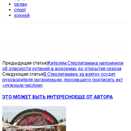
орлан
спорт
хоккей
VK
Telegram
Email
Copy URL
Предыдущая статья
Жителям Стерлитамака напомнили
об опасности купания в водоемах до открытия сезона
Следующая статья
В Стерлитамаке за взятку осудят
руководителя организации, просившего подписать акт
«нужным числом»
ЭТО МОЖЕТ БЫТЬ ИНТЕРЕСНО
ЕЩЕ ОТ АВТОРА