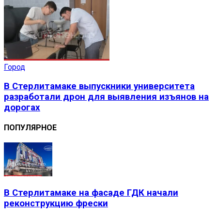
Город
В Стерлитамаке выпускники университета
разработали дрон для выявления изъянов на
дорогах
ПОПУЛЯРНОЕ
В Стерлитамаке на фасаде ГДК начали
реконструкцию фрески