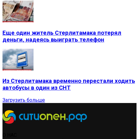
Еще один житель Стерлитамака потерял
деньги, надеясь выиграть телефон
Из Стерлитамака временно перестали ходить
автобусы в один из СНТ
Загрузить больше
О НАС