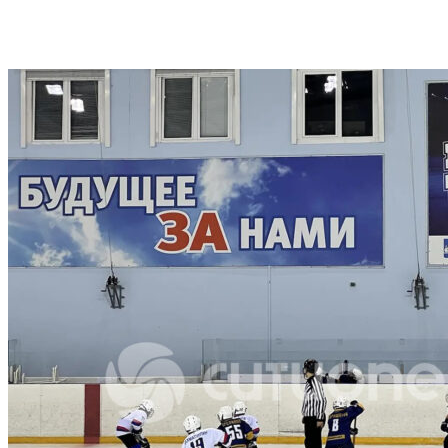
VK
Telegram
Email
Copy URL