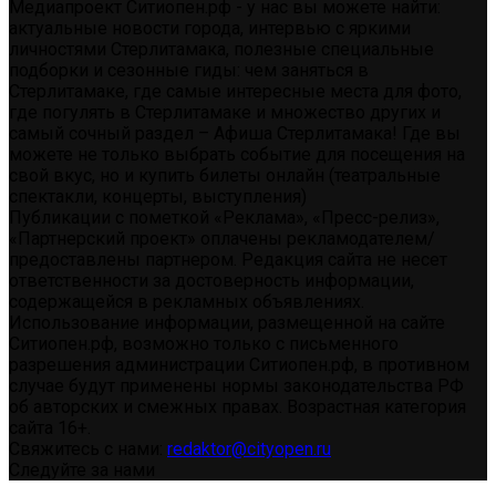
Медиапроект Ситиопен.рф - у нас вы можете найти:
актуальные новости города, интервью с яркими
личностями Стерлитамака, полезные специальные
подборки и сезонные гиды: чем заняться в
Стерлитамаке, где самые интересные места для фото,
где погулять в Стерлитамаке и множество других и
самый сочный раздел – Афиша Стерлитамака! Где вы
можете не только выбрать событие для посещения на
свой вкус, но и купить билеты онлайн (театральные
спектакли, концерты, выступления)
Публикации с пометкой «Реклама», «Пресс-релиз»,
«Партнерский проект» оплачены рекламодателем/
предоставлены партнером. Редакция сайта не несет
ответственности за достоверность информации,
содержащейся в рекламных объявлениях.
Использование информации, размещенной на сайте
Ситиопен.рф, возможно только с письменного
разрешения администрации Ситиопен.рф, в противном
случае будут применены нормы законодательства РФ
об авторских и смежных правах. Возрастная категория
сайта 16+.
Свяжитесь с нами:
redaktor@cityopen.ru
Следуйте за нами