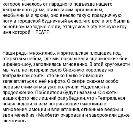
которое началось от парадного подъезда нашего
театрального дома, стало таким органичным,
необычным и ярким, оно внесло такую праздничную
ноту в городской будничный вечер, что все, а это были в
основном молодые люди, втянулись в эту вечную игру,
имя которой – ТЕАТР.
Наши ряды множились, и зрительская площадка под
открытым небом, где мы показывали сценические бои
и файер-шоу, заполнилась мгновенно. В этой круговерти
мы чуть не потеряли свою Снежную королеву из
театральной свиты: столько было желающих
запечатлеться с ней на фото. О селфи скажем особо:
первые снимки мы уже получили. Надеемся на
продолжение. Победители будут названы. Сюжеты
ваших фото нас лишний раз убедили, что «Театральная
ночь» подарила вам потрясающие счастливые
мгновения, эмоции и впечатления, огненные вееры и
звон мечей из «Макбета» очаровали и заворожили даже
скептиков.