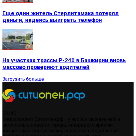
Еще один житель Стерлитамака потерял
деньги, надеясь выиграть телефон
На участках трассы Р-240 в Башкирии вновь
массово проверяют водителей
Загрузить больше
О НАС
Медиапроект Ситиопен.рф - у нас вы можете найти:
актуальные новости города, интервью с яркими
личностями Стерлитамака, полезные специальные