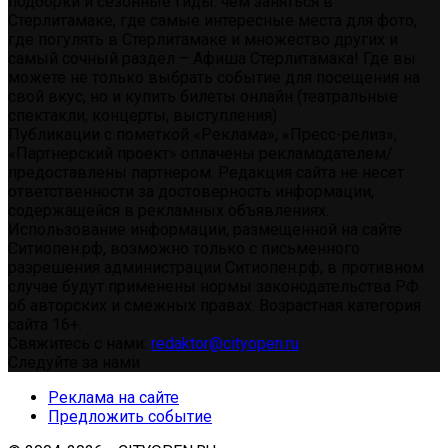
подборки и сезонные гиды: чем заняться в
Стерлитамаке, где самые интересные места для фото,
где погулять в Стерлитамаке и множество других и
самый сочный раздел – Афиша Стерлитамака! Где вы
можете не только выбрать событие для посещения на
свой вкус, но и купить билеты онлайн (театральные
спектакли, концерты, выступления)
Публикации с пометкой «Реклама», «Пресс-релиз»,
«Партнерский проект» оплачены рекламодателем/
предоставлены партнером. Редакция сайта не несет
ответственности за достоверность информации,
содержащейся в рекламных объявлениях.
Использование информации, размещенной на сайте
Ситиопен.рф, возможно только с письменного
разрешения администрации Ситиопен.рф, в противном
случае будут применены нормы законодательства РФ
об авторских и смежных правах. Возрастная категория
сайта 16+.
Свяжитесь с нами:
redaktor@cityopen.ru
Следуйте за нами
Реклама на сайте
Предложить событие