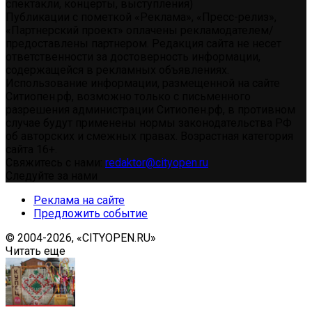
спектакли, концерты, выступления)
Публикации с пометкой «Реклама», «Пресс-релиз»,
«Партнерский проект» оплачены рекламодателем/
предоставлены партнером. Редакция сайта не несет
ответственности за достоверность информации,
содержащейся в рекламных объявлениях.
Использование информации, размещенной на сайте
Ситиопен.рф, возможно только с письменного
разрешения администрации Ситиопен.рф, в противном
случае будут применены нормы законодательства РФ
об авторских и смежных правах. Возрастная категория
сайта 16+.
Свяжитесь с нами:
redaktor@cityopen.ru
Следуйте за нами
Реклама на сайте
Предложить событие
© 2004-2026, «CITYOPEN.RU»
Читать еще