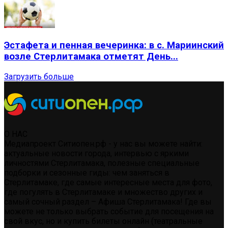
Эстафета и пенная вечеринка: в с. Мариинский
возле Стерлитамака отметят День...
Загрузить больше
О НАС
Медиапроект Ситиопен.рф - у нас вы можете найти:
актуальные новости города, интервью с яркими
личностями Стерлитамака, полезные специальные
подборки и сезонные гиды: чем заняться в
Стерлитамаке, где самые интересные места для фото,
где погулять в Стерлитамаке и множество других и
самый сочный раздел – Афиша Стерлитамака! Где вы
можете не только выбрать событие для посещения на
свой вкус, но и купить билеты онлайн (театральные