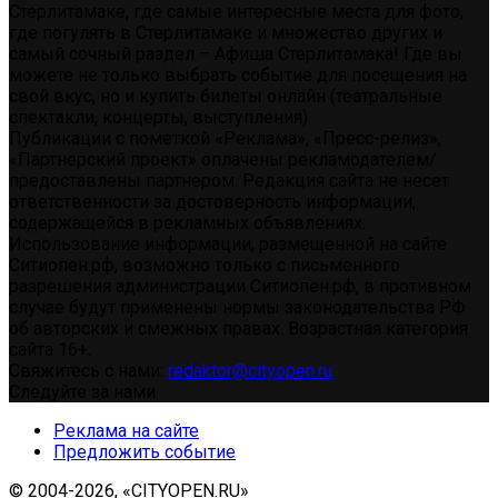
Стерлитамаке, где самые интересные места для фото,
где погулять в Стерлитамаке и множество других и
самый сочный раздел – Афиша Стерлитамака! Где вы
можете не только выбрать событие для посещения на
свой вкус, но и купить билеты онлайн (театральные
спектакли, концерты, выступления)
Публикации с пометкой «Реклама», «Пресс-релиз»,
«Партнерский проект» оплачены рекламодателем/
предоставлены партнером. Редакция сайта не несет
ответственности за достоверность информации,
содержащейся в рекламных объявлениях.
Использование информации, размещенной на сайте
Ситиопен.рф, возможно только с письменного
разрешения администрации Ситиопен.рф, в противном
случае будут применены нормы законодательства РФ
об авторских и смежных правах. Возрастная категория
сайта 16+.
Свяжитесь с нами:
redaktor@cityopen.ru
Следуйте за нами
Реклама на сайте
Предложить событие
© 2004-2026, «CITYOPEN.RU»