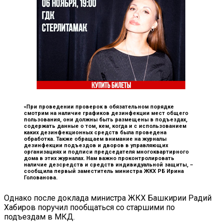
«При проведении проверок в обязательном порядке
смотрим на наличие графиков дезинфекции мест общего
пользования, они должны быть размещены в подъездах,
содержать данные о том, кем, когда и с использованием
каких дезинфекционных средств была проведена
обработка. Также обращаем внимание на журналы
дезинфекции подъездов и дворов в управляющих
организациях и подписи председателя многоквартирного
дома в этих журналах. Нам важно проконтролировать
наличие дезсредств и средств индивидуальной защиты, –
сообщила первый заместитель министра ЖКХ РБ Ирина
Голованова.
Однако после доклада министра ЖКХ Башкирии Радий
Хабиров поручил пообщаться со старшими по
подъездам в МКД.