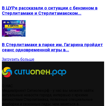
В ЦУРе рассказали о ситуации с бензином в
Стерлитамаке и Стерлитамакском...
В Стерлитамаке в парке им. Гагарина пройдет
сеанс одновременной игры в...
Загрузить больше
О НАС
Медиапроект Ситиопен.рф - у нас вы можете найти:
актуальные новости города, интервью с яркими
личностями Стерлитамака, полезные специальные
подборки и сезонные гиды: чем заняться в