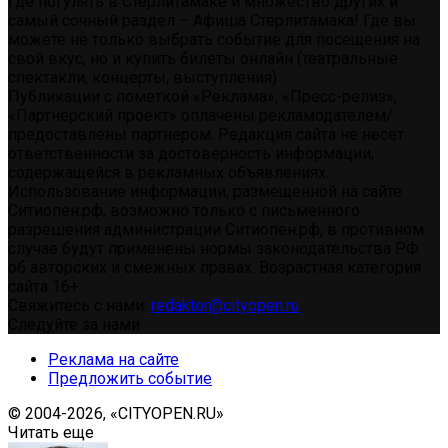
где погулять в Стерлитамаке и множество других и
самый сочный раздел – Афиша Стерлитамака! Где вы
можете не только выбрать событие для посещения на
свой вкус, но и купить билеты онлайн (театральные
спектакли, концерты, выступления)
Публикации с пометкой «Реклама», «Пресс-релиз»,
«Партнерский проект» оплачены рекламодателем/
предоставлены партнером. Редакция сайта не несет
ответственности за достоверность информации,
содержащейся в рекламных объявлениях.
Использование информации, размещенной на сайте
Ситиопен.рф, возможно только с письменного
разрешения администрации Ситиопен.рф, в противном
случае будут применены нормы законодательства РФ
об авторских и смежных правах. Возрастная категория
сайта 16+.
Свяжитесь с нами:
redaktor@cityopen.ru
Следуйте за нами
Реклама на сайте
Предложить событие
© 2004-2026, «CITYOPEN.RU»
Читать еще