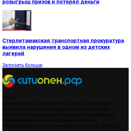
розыгрыш призов и потерял деньги
Стерлитамакская транспортная прокуратура
выявила нарушения в одном из детских
лагерей
Загрузить больше
О НАС
Медиапроект Ситиопен.рф - у нас вы можете найти:
актуальные новости города, интервью с яркими
личностями Стерлитамака, полезные специальные
подборки и сезонные гиды: чем заняться в
Стерлитамаке, где самые интересные места для фото,