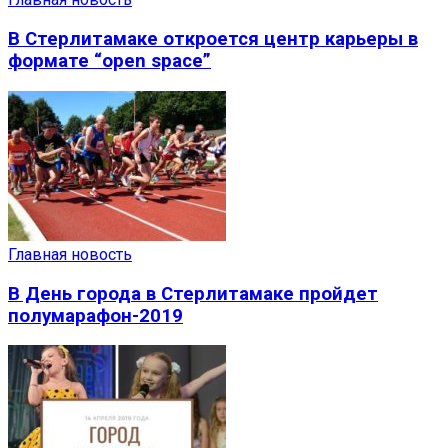
В Стерлитамаке откроется центр карьеры в
формате “open space”
Главная новость
В День города в Стерлитамаке пройдет
полумарафон-2019