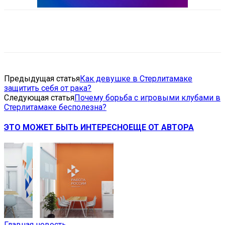
VK
Telegram
Email
Copy URL
Предыдущая статья
Как девушке в Стерлитамаке
защитить себя от рака?
Следующая статья
Почему борьба с игровыми клубами в
Стерлитамаке бесполезна?
ЭТО МОЖЕТ БЫТЬ ИНТЕРЕСНО
ЕЩЕ ОТ АВТОРА
Главная новость