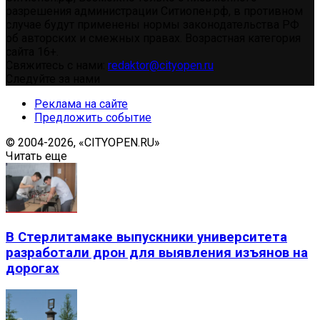
разрешения администрации Ситиопен.рф, в противном
случае будут применены нормы законодательства РФ
об авторских и смежных правах. Возрастная категория
сайта 16+.
Свяжитесь с нами:
redaktor@cityopen.ru
Следуйте за нами
Реклама на сайте
Предложить событие
© 2004-2026, «CITYOPEN.RU»
Читать еще
В Стерлитамаке выпускники университета
разработали дрон для выявления изъянов на
дорогах