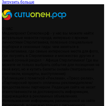
Загрузить больше
О НАС
Медиапроект Ситиопен.рф - у нас вы можете найти:
актуальные новости города, интервью с яркими
личностями Стерлитамака, полезные специальные
подборки и сезонные гиды: чем заняться в
Стерлитамаке, где самые интересные места для фото,
где погулять в Стерлитамаке и множество других и
самый сочный раздел – Афиша Стерлитамака! Где вы
можете не только выбрать событие для посещения на
свой вкус, но и купить билеты онлайн (театральные
спектакли, концерты, выступления)
Публикации с пометкой «Реклама», «Пресс-релиз»,
«Партнерский проект» оплачены рекламодателем/
предоставлены партнером. Редакция сайта не несет
ответственности за достоверность информации,
содержащейся в рекламных объявлениях.
Использование информации, размещенной на сайте
Ситиопен.рф, возможно только с письменного