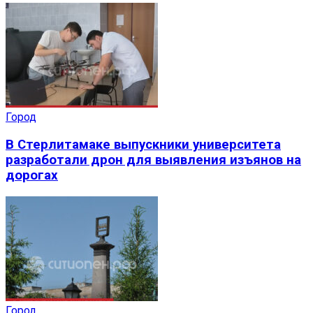
Город
В Стерлитамаке выпускники университета
разработали дрон для выявления изъянов на
дорогах
Город