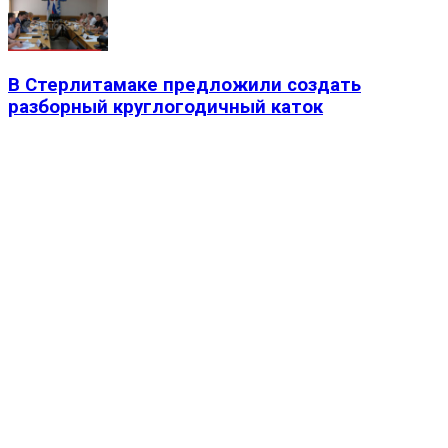
В Стерлитамаке предложили создать
разборный круглогодичный каток