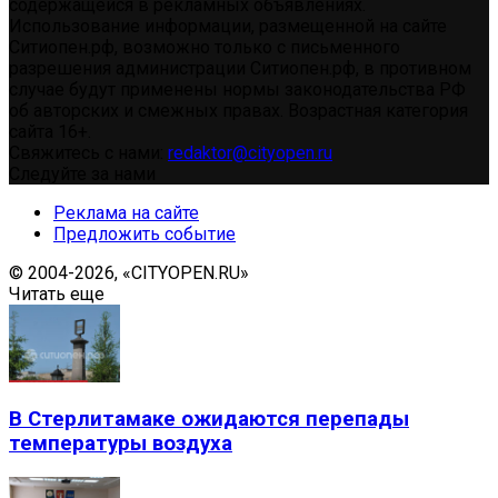
содержащейся в рекламных объявлениях.
Использование информации, размещенной на сайте
Ситиопен.рф, возможно только с письменного
разрешения администрации Ситиопен.рф, в противном
случае будут применены нормы законодательства РФ
об авторских и смежных правах. Возрастная категория
сайта 16+.
Свяжитесь с нами:
redaktor@cityopen.ru
Следуйте за нами
Реклама на сайте
Предложить событие
© 2004-2026, «CITYOPEN.RU»
Читать еще
В Стерлитамаке ожидаются перепады
температуры воздуха