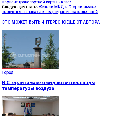
вариант транспортной карты «Алга»
Следующая статья
Жители МКД в Стерлитамаке
жалуются на запахи в квартирах из-за кальянной
ЭТО МОЖЕТ БЫТЬ ИНТЕРЕСНО
ЕЩЕ ОТ АВТОРА
Город
В Стерлитамаке ожидаются перепады
температуры воздуха