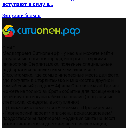
вступают в силу в...
Загрузить больше
О НАС
Медиапроект Ситиопен.рф - у нас вы можете найти:
актуальные новости города, интервью с яркими
личностями Стерлитамака, полезные специальные
подборки и сезонные гиды: чем заняться в
Стерлитамаке, где самые интересные места для фото,
где погулять в Стерлитамаке и множество других и
самый сочный раздел – Афиша Стерлитамака! Где вы
можете не только выбрать событие для посещения на
свой вкус, но и купить билеты онлайн (театральные
спектакли, концерты, выступления)
Публикации с пометкой «Реклама», «Пресс-релиз»,
«Партнерский проект» оплачены рекламодателем/
предоставлены партнером. Редакция сайта не несет
ответственности за достоверность информации,