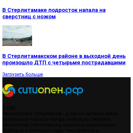
В Стерлитамаке подросток напала на
сверстниц с ножом
В Стерлитамакском районе в выходной день
произошло ДТП с четырьмя пострадавшими
Загрузить больше
О НАС
Медиапроект Ситиопен.рф - у нас вы можете найти:
актуальные новости города, интервью с яркими
личностями Стерлитамака, полезные специальные
подборки и сезонные гиды: чем заняться в