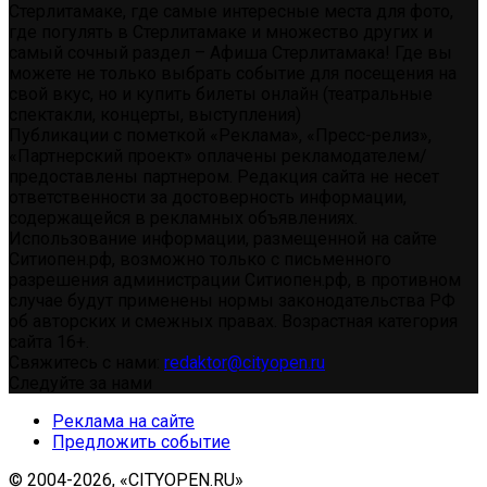
Стерлитамаке, где самые интересные места для фото,
где погулять в Стерлитамаке и множество других и
самый сочный раздел – Афиша Стерлитамака! Где вы
можете не только выбрать событие для посещения на
свой вкус, но и купить билеты онлайн (театральные
спектакли, концерты, выступления)
Публикации с пометкой «Реклама», «Пресс-релиз»,
«Партнерский проект» оплачены рекламодателем/
предоставлены партнером. Редакция сайта не несет
ответственности за достоверность информации,
содержащейся в рекламных объявлениях.
Использование информации, размещенной на сайте
Ситиопен.рф, возможно только с письменного
разрешения администрации Ситиопен.рф, в противном
случае будут применены нормы законодательства РФ
об авторских и смежных правах. Возрастная категория
сайта 16+.
Свяжитесь с нами:
redaktor@cityopen.ru
Следуйте за нами
Реклама на сайте
Предложить событие
© 2004-2026, «CITYOPEN.RU»