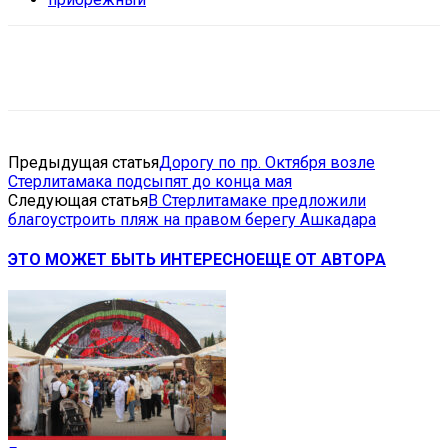
VK
Telegram
Email
Copy URL
Предыдущая статья
Дорогу по пр. Октября возле
Стерлитамака подсыпят до конца мая
Следующая статья
В Стерлитамаке предложили
благоустроить пляж на правом берегу Ашкадара
ЭТО МОЖЕТ БЫТЬ ИНТЕРЕСНО
ЕЩЕ ОТ АВТОРА