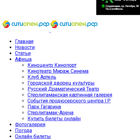
Главная
Новости
Статьи
Афиша
Киноцентр Кинопорт
Кинотеатр Мираж Синема
Клуб Артель
Городской дворец культуры
Русский Драматический Театр
Стерлитамакская картинная галерея
События продюсерского центра I.P.
Парк Гагарина
Стерлитамак-Арена
Купить билеты онлайн
Фотогалерея
Погода
Онлайн билеты