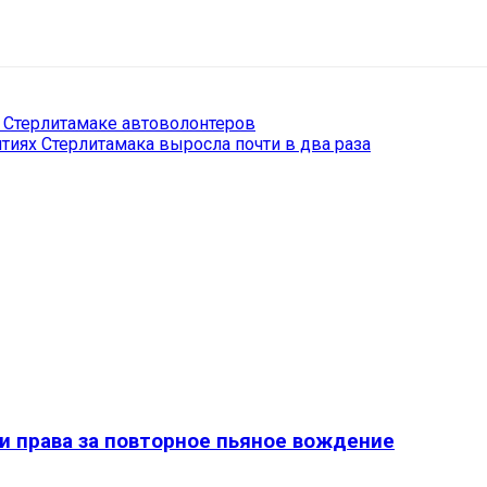
il
Copy URL
в Стерлитамаке автоволонтеров
тиях Стерлитамака выросла почти в два раза
и права за повторное пьяное вождение