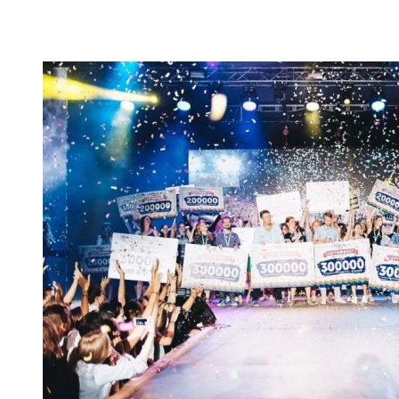
VK
Telegram
Email
Copy URL