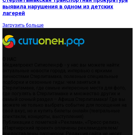
Стерлитамакская транспортная прокуратура
выявила нарушения в одном из детских
лагерей
Загрузить больше
О НАС
Медиапроект Ситиопен.рф - у нас вы можете найти:
актуальные новости города, интервью с яркими
личностями Стерлитамака, полезные специальные
подборки и сезонные гиды: чем заняться в
Стерлитамаке, где самые интересные места для фото,
где погулять в Стерлитамаке и множество других и
самый сочный раздел – Афиша Стерлитамака! Где вы
можете не только выбрать событие для посещения на
свой вкус, но и купить билеты онлайн (театральные
спектакли, концерты, выступления)
Публикации с пометкой «Реклама», «Пресс-релиз»,
«Партнерский проект» оплачены рекламодателем/
предоставлены партнером. Редакция сайта не несет