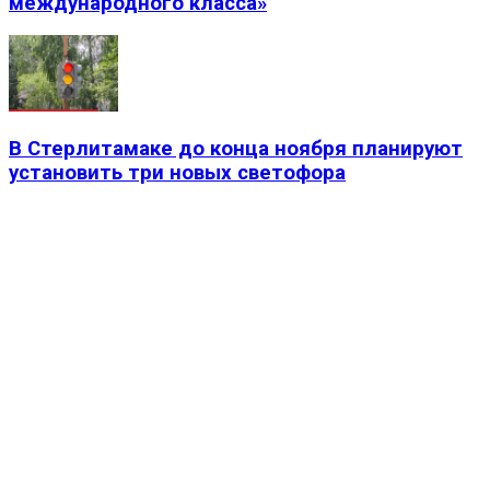
международного класса»
В Стерлитамаке до конца ноября планируют
установить три новых светофора