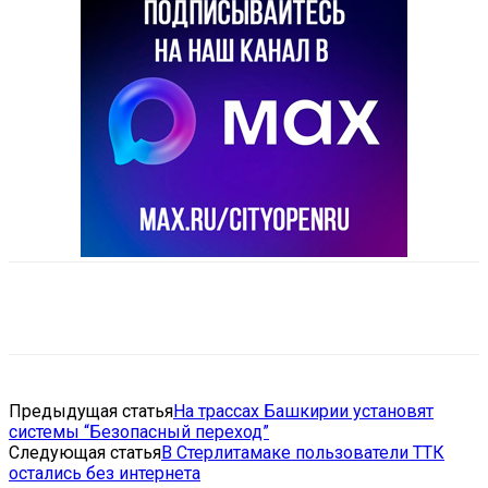
VK
Telegram
Email
Copy URL
Предыдущая статья
На трассах Башкирии установят
системы “Безопасный переход”
Следующая статья
В Стерлитамаке пользователи ТТК
остались без интернета