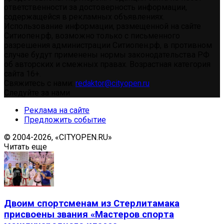
ответственности за достоверность информации,
содержащейся в рекламных объявлениях.
Использование информации, размещенной на сайте
Ситиопен.рф, возможно только с письменного
разрешения администрации Ситиопен.рф, в противном
случае будут применены нормы законодательства РФ
об авторских и смежных правах. Возрастная категория
сайта 16+.
Свяжитесь с нами:
redaktor@cityopen.ru
Следуйте за нами
Реклама на сайте
Предложить событие
© 2004-2026, «CITYOPEN.RU»
Читать еще
Двоим спортсменам из Стерлитамака
присвоены звания «Мастеров спорта