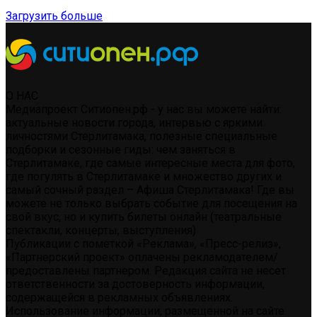
Загрузить больше
О НАС
Медиапроект Ситиопен.рф - у нас вы можете найти:
актуальные новости города, интервью с яркими
личностями Стерлитамака, полезные специальные
подборки и сезонные гиды: чем заняться в
Стерлитамаке, где самые интересные места для фото,
где погулять в Стерлитамаке и множество других и
самый сочный раздел – Афиша Стерлитамака! Где вы
можете не только выбрать событие для посещения на
свой вкус, но и купить билеты онлайн (театральные
спектакли, концерты, выступления)
Публикации с пометкой «Реклама», «Пресс-релиз»,
«Партнерский проект» оплачены рекламодателем/
предоставлены партнером. Редакция сайта не несет
ответственности за достоверность информации,
содержащейся в рекламных объявлениях.
Использование информации, размещенной на сайте