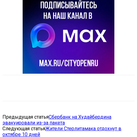
VK
Telegram
Email
Copy URL
Предыдущая статья
Сбербанк на Худайбердина
эвакуировали из-за пакета
Следующая статья
Жители Стерлитамака отдохнут в
октябре 10 дней