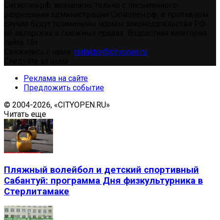
Ситиопен.рф, возможно только с письменного
разрешения администрации Ситиопен.рф, в противном
случае будут применены нормы законодательства РФ
об авторских и смежных правах. Возрастная категория
сайта 16+.
Свяжитесь с нами:
redaktor@cityopen.ru
Следуйте за нами
Реклама на сайте
Предложить событие
© 2004-2026, «CITYOPEN.RU»
Читать еще
Пляжный волейбол и детский спортивный
Сабантуй: программа Дня физкультурника в
Стерлитамаке