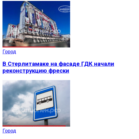
Город
В Стерлитамаке на фасаде ГДК начали
реконструкцию фрески
Город