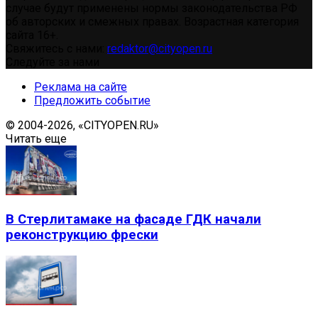
случае будут применены нормы законодательства РФ
об авторских и смежных правах. Возрастная категория
сайта 16+.
Свяжитесь с нами:
redaktor@cityopen.ru
Следуйте за нами
Реклама на сайте
Предложить событие
© 2004-2026, «CITYOPEN.RU»
Читать еще
В Стерлитамаке на фасаде ГДК начали
реконструкцию фрески