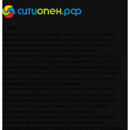
О НАС
Медиапроект Ситиопен.рф - у нас вы можете найти:
актуальные новости города, интервью с яркими
личностями Стерлитамака, полезные специальные
подборки и сезонные гиды: чем заняться в
Стерлитамаке, где самые интересные места для фото,
где погулять в Стерлитамаке и множество других и
самый сочный раздел – Афиша Стерлитамака! Где вы
можете не только выбрать событие для посещения на
свой вкус, но и купить билеты онлайн (театральные
спектакли, концерты, выступления)
Публикации с пометкой «Реклама», «Пресс-релиз»,
«Партнерский проект» оплачены рекламодателем/
предоставлены партнером. Редакция сайта не несет
ответственности за достоверность информации,
содержащейся в рекламных объявлениях.
Использование информации, размещенной на сайте
Ситиопен.рф, возможно только с письменного
разрешения администрации Ситиопен.рф, в противном