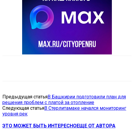
VK
Telegram
Email
Copy URL
Предыдущая статья
В Башкирии подготовили план для
решения проблем с платой за отопление
Следующая статья
В Стерлитамаке начался мониторинг
уровня рек
ЭТО МОЖЕТ БЫТЬ ИНТЕРЕСНО
ЕЩЕ ОТ АВТОРА