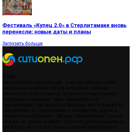
Фестиваль «Купец 2.0» в Стерлитамаке вновь
перенесли: новые даты и планы
Загрузить больше
О НАС
Медиапроект Ситиопен.рф - у нас вы можете найти:
актуальные новости города, интервью с яркими
личностями Стерлитамака, полезные специальные
подборки и сезонные гиды: чем заняться в
Стерлитамаке, где самые интересные места для фото,
где погулять в Стерлитамаке и множество других и
самый сочный раздел – Афиша Стерлитамака! Где вы
можете не только выбрать событие для посещения на
свой вкус, но и купить билеты онлайн (театральные