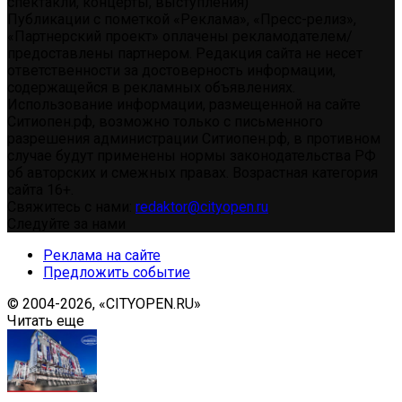
спектакли, концерты, выступления)
Публикации с пометкой «Реклама», «Пресс-релиз»,
«Партнерский проект» оплачены рекламодателем/
предоставлены партнером. Редакция сайта не несет
ответственности за достоверность информации,
содержащейся в рекламных объявлениях.
Использование информации, размещенной на сайте
Ситиопен.рф, возможно только с письменного
разрешения администрации Ситиопен.рф, в противном
случае будут применены нормы законодательства РФ
об авторских и смежных правах. Возрастная категория
сайта 16+.
Свяжитесь с нами:
redaktor@cityopen.ru
Следуйте за нами
Реклама на сайте
Предложить событие
© 2004-2026, «CITYOPEN.RU»
Читать еще