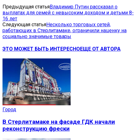
Предыдущая статья
Владимир Путин рассказал о
выплатах для семей с невысоким доходом и детьми 8-
16 лет
Следующая статья
Несколько торговых сетей,
работающих в Стерлитамаке, ограничили наценку на
социально значимые товары
ЭТО МОЖЕТ БЫТЬ ИНТЕРЕСНО
ЕЩЕ ОТ АВТОРА
Город
В Стерлитамаке на фасаде ГДК начали
реконструкцию фрески