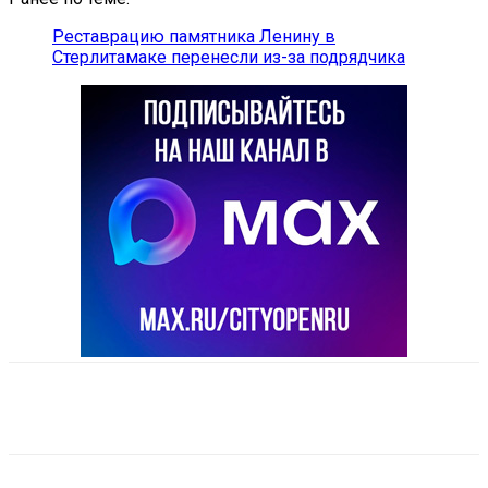
Реставрацию памятника Ленину в
Стерлитамаке перенесли из-за подрядчика
VK
Telegram
Email
Copy URL