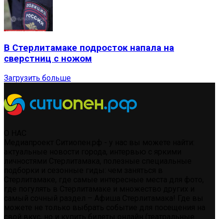
В Стерлитамаке подросток напала на
сверстниц с ножом
Загрузить больше
О НАС
Медиапроект Ситиопен.рф - у нас вы можете найти:
актуальные новости города, интервью с яркими
личностями Стерлитамака, полезные специальные
подборки и сезонные гиды: чем заняться в
Стерлитамаке, где самые интересные места для фото,
где погулять в Стерлитамаке и множество других и
самый сочный раздел – Афиша Стерлитамака! Где вы
можете не только выбрать событие для посещения на
свой вкус, но и купить билеты онлайн (театральные