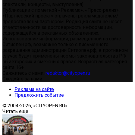
спектакли, концерты, выступления)
Публикации с пометкой «Реклама», «Пресс-релиз»,
«Партнерский проект» оплачены рекламодателем/
предоставлены партнером. Редакция сайта не несет
ответственности за достоверность информации,
содержащейся в рекламных объявлениях.
Использование информации, размещенной на сайте
Ситиопен.рф, возможно только с письменного
разрешения администрации Ситиопен.рф, в противном
случае будут применены нормы законодательства РФ
об авторских и смежных правах. Возрастная категория
сайта 16+.
Свяжитесь с нами:
redaktor@cityopen.ru
Следуйте за нами
Реклама на сайте
Предложить событие
© 2004-2026, «CITYOPEN.RU»
Читать еще