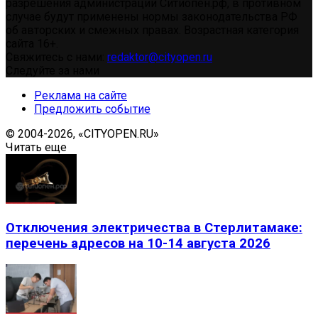
разрешения администрации Ситиопен.рф, в противном
случае будут применены нормы законодательства РФ
об авторских и смежных правах. Возрастная категория
сайта 16+.
Свяжитесь с нами:
redaktor@cityopen.ru
Следуйте за нами
Реклама на сайте
Предложить событие
© 2004-2026, «CITYOPEN.RU»
Читать еще
Отключения электричества в Стерлитамаке:
перечень адресов на 10-14 августа 2026