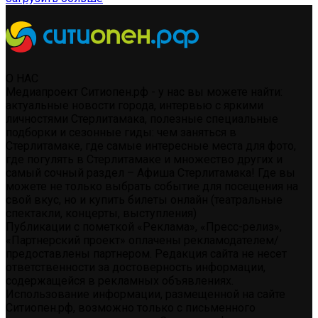
О НАС
Медиапроект Ситиопен.рф - у нас вы можете найти:
актуальные новости города, интервью с яркими
личностями Стерлитамака, полезные специальные
подборки и сезонные гиды: чем заняться в
Стерлитамаке, где самые интересные места для фото,
где погулять в Стерлитамаке и множество других и
самый сочный раздел – Афиша Стерлитамака! Где вы
можете не только выбрать событие для посещения на
свой вкус, но и купить билеты онлайн (театральные
спектакли, концерты, выступления)
Публикации с пометкой «Реклама», «Пресс-релиз»,
«Партнерский проект» оплачены рекламодателем/
предоставлены партнером. Редакция сайта не несет
ответственности за достоверность информации,
содержащейся в рекламных объявлениях.
Использование информации, размещенной на сайте
Ситиопен.рф, возможно только с письменного