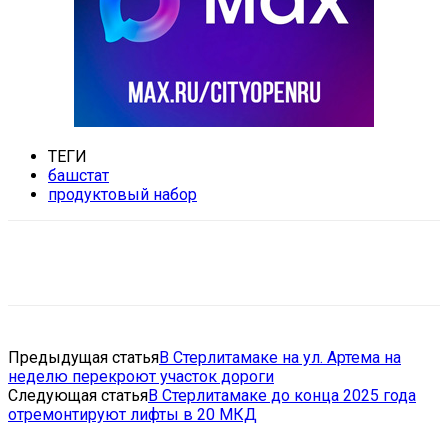
ТЕГИ
башстат
продуктовый набор
VK
Telegram
Email
Copy URL
Предыдущая статья
В Стерлитамаке на ул. Артема на
неделю перекроют участок дороги
Следующая статья
В Стерлитамаке до конца 2025 года
отремонтируют лифты в 20 МКД