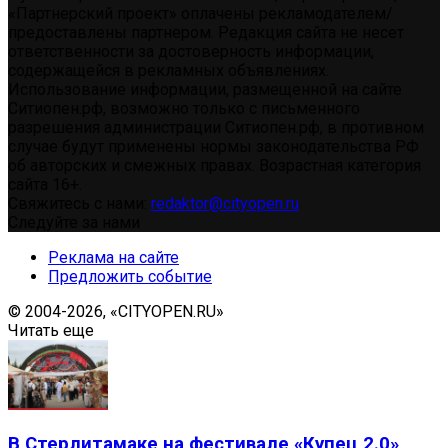
«Партнерский проект» оплачены рекламодателем/
предоставлены партнером. Редакция сайта не несет
ответственности за достоверность информации,
содержащейся в рекламных объявлениях.
Использование информации, размещенной на сайте
Ситиопен.рф, возможно только с письменного
разрешения администрации Ситиопен.рф, в противном
случае будут применены нормы законодательства РФ
об авторских и смежных правах. Возрастная категория
сайта 16+.
Свяжитесь с нами:
redaktor@cityopen.ru
Следуйте за нами
Реклама на сайте
Предложить событие
© 2004-2026, «CITYOPEN.RU»
Читать еще
В Стерлитамаке на фестивале «Купец 2.0»