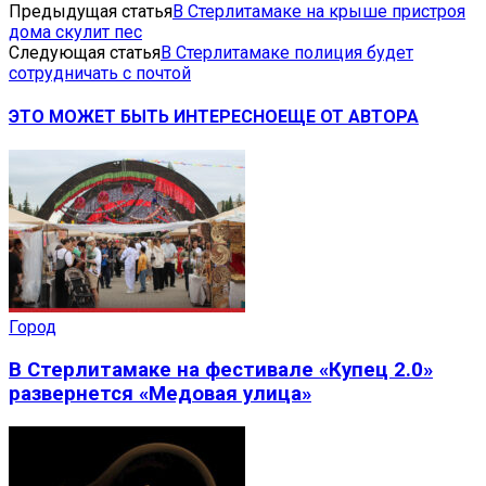
Предыдущая статья
В Стерлитамаке на крыше пристроя
дома скулит пес
Следующая статья
В Стерлитамаке полиция будет
сотрудничать с почтой
ЭТО МОЖЕТ БЫТЬ ИНТЕРЕСНО
ЕЩЕ ОТ АВТОРА
Город
В Стерлитамаке на фестивале «Купец 2.0»
развернется «Медовая улица»