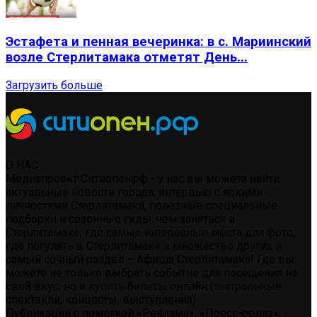
Эстафета и пенная вечеринка: в с. Мариинский
возле Стерлитамака отметят День...
Загрузить больше
О НАС
Медиапроект Ситиопен.рф - у нас вы можете найти:
актуальные новости города, интервью с яркими
личностями Стерлитамака, полезные специальные
подборки и сезонные гиды: чем заняться в
Стерлитамаке, где самые интересные места для фото,
где погулять в Стерлитамаке и множество других и
самый сочный раздел – Афиша Стерлитамака! Где вы
можете не только выбрать событие для посещения на
свой вкус, но и купить билеты онлайн (театральные
спектакли, концерты, выступления)
Публикации с пометкой «Реклама», «Пресс-релиз»,