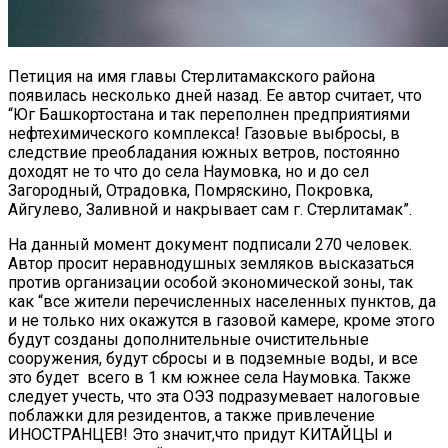
Петиция на имя главы Стерлитамакского района
появилась несколько дней назад. Ее автор считает, что
“Юг Башкортостана и так переполнен предприятиями
нефтехимического комплекса! Газовые выбросы, в
следствие преобладания южных ветров, постоянно
доходят не то что до села Наумовка, но и до сел
Загородный, Отрадовка, Помряскино, Покровка,
Айгулево, Заливной и накрывает сам г. Стерлитамак”.
На данный момент документ подписали 270 человек.
Автор просит неравнодушных земляков высказаться
против организации особой экономической зоны, так
как “все жители перечисленных населенных пунктов, да
и не только них окажутся в газовой камере, кроме этого
будут созданы дополнительные очистительные
сооружения, будут сбросы и в подземные воды, и все
это будет всего в 1 км южнее села Наумовка. Также
следует учесть, что эта ОЭЗ подразумевает налоговые
поблажки для резидентов, а также привлечение
ИНОСТРАНЦЕВ! Это значит,что придут КИТАЙЦЫ и